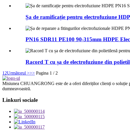
Șa de ramificație pentru electrofuziune H
PN16 SDR11 PE100 90-315mm HDPE Electro
Racord T cu șa de electrofuziune din polietil
1
2
Următorul >
>>
Pagina 1 / 2
Misiunea CHUANGRONG este de a oferi diferiților clienți o soluție per
dumneavoastră.
Linkuri sociale