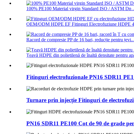
100% PE100 Material virgin Standard ISO / ASTM Dn .
OEM/ODM HDPE EF Fitinguri Electrofuziune HDPE 45
Racord de compresie PP de 16 bari, reducție pentru țevi..
Țeavă HDPE din polietilenă de înaltă densitate pentru apă
Fitinguri electrofuzionale PN16 SDR11 PE1
Turnare prin injecție Fitinguri de electrofu
PN16 SDR11 PE100 Cot de 90 de grade pentr