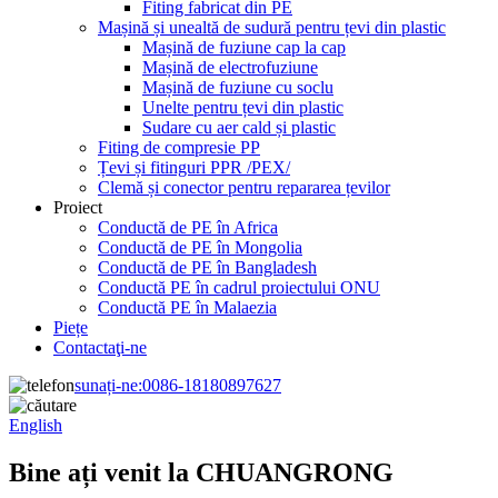
Fiting fabricat din PE
Mașină și unealtă de sudură pentru țevi din plastic
Mașină de fuziune cap la cap
Mașină de electrofuziune
Mașină de fuziune cu soclu
Unelte pentru țevi din plastic
Sudare cu aer cald și plastic
Fiting de compresie PP
Țevi și fitinguri PPR /PEX/
Clemă și conector pentru repararea țevilor
Proiect
Conductă de PE în Africa
Conductă de PE în Mongolia
Conductă de PE în Bangladesh
Conductă PE în cadrul proiectului ONU
Conductă PE în Malaezia
Piețe
Contactaţi-ne
sunați-ne:
0086-18180897627
English
Bine ați venit la CHUANGRONG