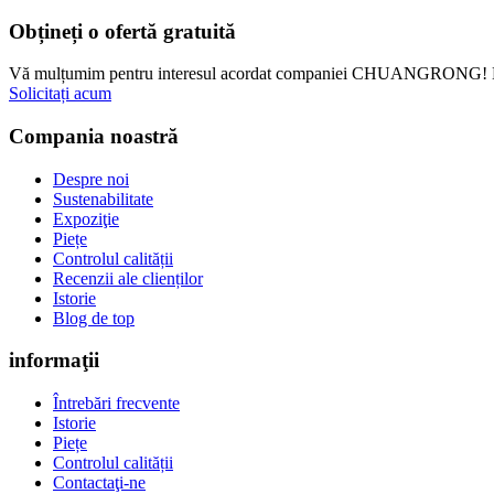
Obțineți o ofertă gratuită
Vă mulțumim pentru interesul acordat companiei CHUANGRONG! Dacă d
Solicitați acum
Compania noastră
Despre noi
Sustenabilitate
Expoziţie
Piețe
Controlul calității
Recenzii ale clienților
Istorie
Blog de top
informaţii
Întrebări frecvente
Istorie
Piețe
Controlul calității
Contactaţi-ne