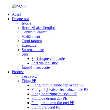
Acasă
Despre noi
Istorie
Recenzii ale clienților
Controlul calității
Vizită client
Turul fabricii
Expoziţie
Sustenabilitate
Ştiri
Știri despre companie
Știri din industrie
Întrebări frecvente
Produse
Țeavă PE
Fiting PE
Fitinguri cu fuziune cap la cap PE
Fitinguri și valve electrofuzionale PE
Fiting de fuziune cu soclu PE
Fiting de drenaj din PE
Fitinguri de tren din oțel PE
Fiting prelucrat PE