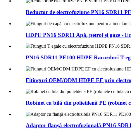
Reductor de electrofuziune PN16 SDR11 P
HDPE PN16 SDR11 Apă, petrol și gaze - Ech
PN16 SDR11 PE100 HDPE Racorduri T egale 
Fitinguri OEM/ODM HDPE EF prin electro
Robinet cu bilă din polietilenă PE (robinet c
Adaptor flanșă electrofuzională PN16 SD