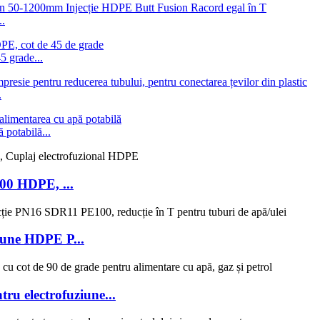
..
 grade...
.
 potabilă...
00 HDPE, ...
ziune HDPE P...
u electrofuziune...