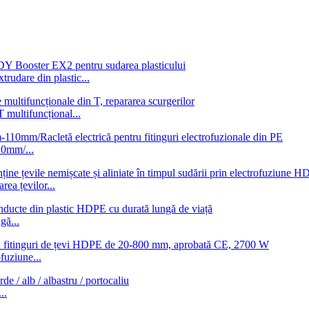
udare din plastic...
T multifuncțional...
10mm/...
ea țevilor...
gă...
fuziune...
..