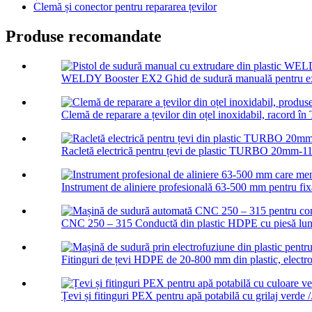
Clemă și conector pentru repararea țevilor
Produse recomandate
WELDY Booster EX2 Ghid de sudură manuală pentru extr
Clemă de reparare a țevilor din oțel inoxidabil, racord în 
Racletă electrică pentru țevi de plastic TURBO 20mm-1
Instrument de aliniere profesională 63-500 mm pentru fixar
CNC 250 – 315 Conductă din plastic HDPE cu piesă lun
Fitinguri de țevi HDPE de 20-800 mm din plastic, electro
Țevi și fitinguri PEX pentru apă potabilă cu grilaj verde /.