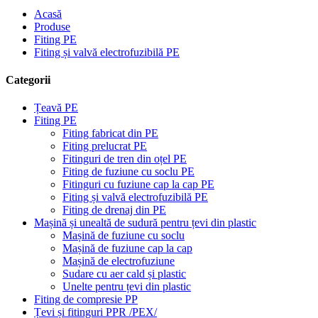
Acasă
Produse
Fiting PE
Fiting și valvă electrofuzibilă PE
Categorii
Țeavă PE
Fiting PE
Fiting fabricat din PE
Fiting prelucrat PE
Fitinguri de tren din oțel PE
Fiting de fuziune cu soclu PE
Fitinguri cu fuziune cap la cap PE
Fiting și valvă electrofuzibilă PE
Fiting de drenaj din PE
Mașină și unealtă de sudură pentru țevi din plastic
Mașină de fuziune cu soclu
Mașină de fuziune cap la cap
Mașină de electrofuziune
Sudare cu aer cald și plastic
Unelte pentru țevi din plastic
Fiting de compresie PP
Țevi și fitinguri PPR /PEX/