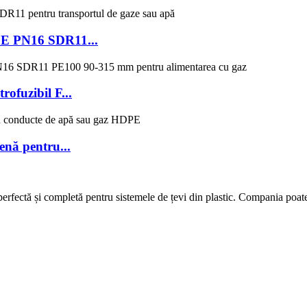
DPE PN16 SDR11...
fuzibil F...
enă pentru...
fectă și completă pentru sistemele de țevi din plastic. Compania poate f