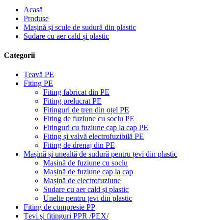
Acasă
Produse
Mașină și scule de sudură din plastic
Sudare cu aer cald și plastic
Categorii
Țeavă PE
Fiting PE
Fiting fabricat din PE
Fiting prelucrat PE
Fitinguri de tren din oțel PE
Fiting de fuziune cu soclu PE
Fitinguri cu fuziune cap la cap PE
Fiting și valvă electrofuzibilă PE
Fiting de drenaj din PE
Mașină și unealtă de sudură pentru țevi din plastic
Mașină de fuziune cu soclu
Mașină de fuziune cap la cap
Mașină de electrofuziune
Sudare cu aer cald și plastic
Unelte pentru țevi din plastic
Fiting de compresie PP
Țevi și fitinguri PPR /PEX/