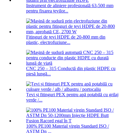
Instrument de aliniere profesională 63-500 mm
pentru fixarea țevilor...
Fitinguri de țevi HDPE de 20-800 mm din
plastic, electrofuziune...
CNC 250 – 315 Conductă din plastic HDPE cu
piesă lungă...
Țevi și fitinguri PEX pentru apă potabilă cu grilaj
verde /...
100% PE100 Material virgin Standard ISO /
ASTM Dn ...