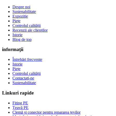
Despre noi
Sustenabilitate
Expoziţie
Piețe
Controlul calității
Recenzii ale clienților
Istorie
Blog de top
informaţii
Întrebări frecvente
Istorie
Piețe
Controlul calității
Contactaţi-ne
Sustenabilitate
Linkuri rapide
Fiting PE
Țeavă PE
Clemă și conector pentru repararea țevilor