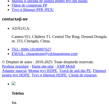
Mașină și unealtă de sudură pentru țevi din plastic
Fiting de compresie PP
Țevi și fitinguri PPR /PEX/
contactaţi-ne
ADĂUGA:
Camera 911, Clădirea T1, Centrul The Ring, Drumul Dongda
nr. 333, Chengdu, China.
TEL: 0086-18180897627
EMAIL: chuangrong@cdchuangrong.com
© Drepturi de autor - 2010-2025: Toate drepturile rezervate.
Produse populare
-
Harta site-ului
-
AMP Mobil
Adaptor mascul
,
Montaj țevi HDPE
,
Țeavă de apă din PE
,
Fitinguri
pentru țevi HDPE
,
Țevi și fitinguri HDPE
,
Clemă de reparare
,
Telefon
Tel.