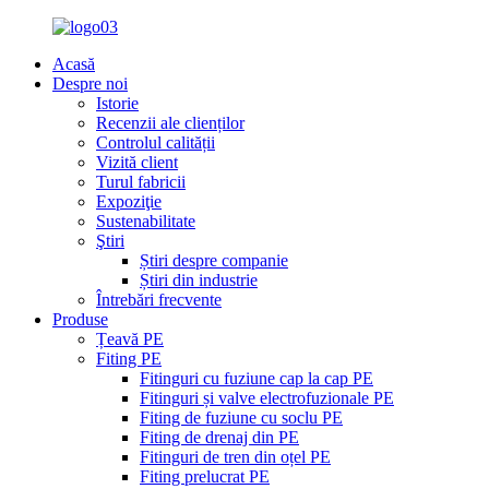
Acasă
Despre noi
Istorie
Recenzii ale clienților
Controlul calității
Vizită client
Turul fabricii
Expoziţie
Sustenabilitate
Ştiri
Știri despre companie
Știri din industrie
Întrebări frecvente
Produse
Țeavă PE
Fiting PE
Fitinguri cu fuziune cap la cap PE
Fitinguri și valve electrofuzionale PE
Fiting de fuziune cu soclu PE
Fiting de drenaj din PE
Fitinguri de tren din oțel PE
Fiting prelucrat PE