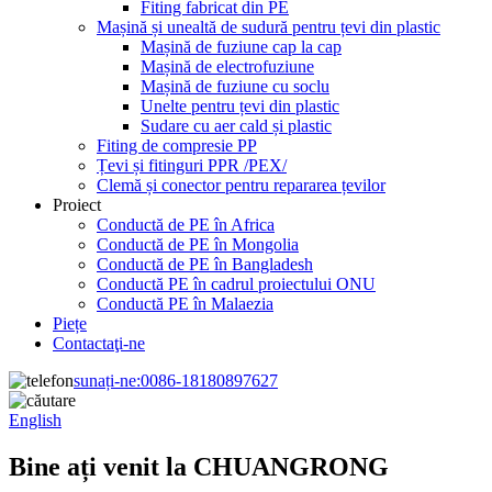
Fiting fabricat din PE
Mașină și unealtă de sudură pentru țevi din plastic
Mașină de fuziune cap la cap
Mașină de electrofuziune
Mașină de fuziune cu soclu
Unelte pentru țevi din plastic
Sudare cu aer cald și plastic
Fiting de compresie PP
Țevi și fitinguri PPR /PEX/
Clemă și conector pentru repararea țevilor
Proiect
Conductă de PE în Africa
Conductă de PE în Mongolia
Conductă de PE în Bangladesh
Conductă PE în cadrul proiectului ONU
Conductă PE în Malaezia
Piețe
Contactaţi-ne
sunați-ne:
0086-18180897627
English
Bine ați venit la CHUANGRONG