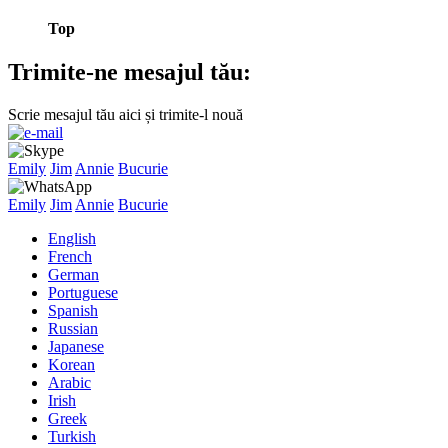
Top
Trimite-ne mesajul tău:
Scrie mesajul tău aici și trimite-l nouă
Emily
Jim
Annie
Bucurie
Emily
Jim
Annie
Bucurie
English
French
German
Portuguese
Spanish
Russian
Japanese
Korean
Arabic
Irish
Greek
Turkish