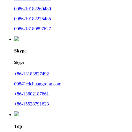
0086-19182260480
0086-19182275485
0086-18180897627
Skype
Skype
+86-13183827492
008@cdchuangrong.com
+86-13602187661
+86-15528791623
Top