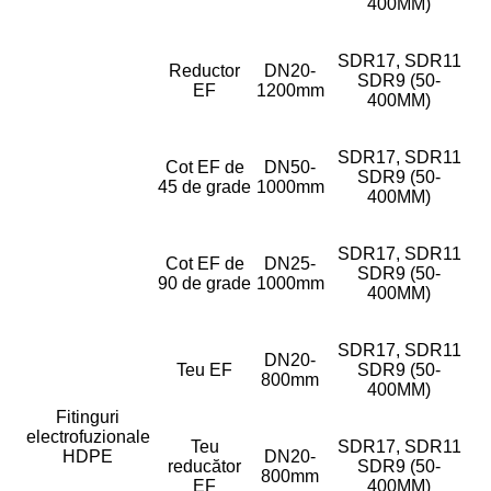
400MM)
SDR17, SDR11
Reductor
DN20-
SDR9 (50-
EF
1200mm
400MM)
SDR17, SDR11
Cot EF de
DN50-
SDR9 (50-
45 de grade
1000mm
400MM)
SDR17, SDR11
Cot EF de
DN25-
SDR9 (50-
90 de grade
1000mm
400MM)
SDR17, SDR11
DN20-
Teu EF
SDR9 (50-
800mm
400MM)
Fitinguri
electrofuzionale
Teu
SDR17, SDR11
HDPE
DN20-
reducător
SDR9 (50-
800mm
EF
400MM)