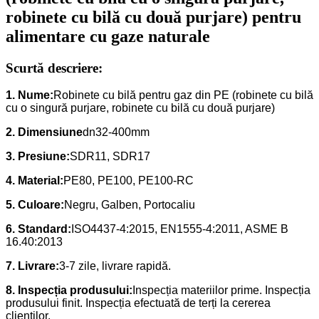
robinete cu bilă cu două purjare) pentru
alimentare cu gaze naturale
Scurtă descriere:
1. Nume:
Robinete cu bilă pentru gaz din PE (robinete cu bilă
cu o singură purjare, robinete cu bilă cu două purjare)
2. Dimensiune
dn32-400mm
3. Presiune:
SDR11, SDR17
4.
Material:
PE80, PE100, PE100-RC
5. Culoare:
Negru, Galben, Portocaliu
6.
Standard:
ISO4437-4:2015
, EN1555-4:2011, ASME B
16.40:2013
7. Livrare:
3-7 zile, livrare rapidă.
8. Inspecția produsului:
Inspecția materiilor prime. Inspecția
produsului finit. Inspecția efectuată de terți la cererea
clienților.