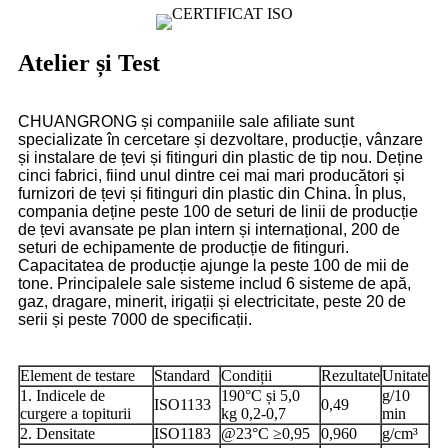
Atelier și Test
CHUANGRONG și companiile sale afiliate sunt
specializate în cercetare și dezvoltare, producție, vânzare
și instalare de țevi și fitinguri din plastic de tip nou. Deține
cinci fabrici, fiind unul dintre cei mai mari producători și
furnizori de țevi și fitinguri din plastic din China. În plus,
compania deține peste 100 de seturi de linii de producție
de țevi avansate pe plan intern și internațional, 200 de
seturi de echipamente de producție de fitinguri.
Capacitatea de producție ajunge la peste 100 de mii de
tone. Principalele sale sisteme includ 6 sisteme de apă,
gaz, dragare, minerit, irigații și electricitate, peste 20 de
serii și peste 7000 de specificații.
Element de testare
Standard
Condiții
Rezultate
Unitate
1. Indicele de
190°C și 5,0
g/10
ISO1133
0,49
curgere a topiturii
kg 0,2-0,7
min
2. Densitate
ISO1183
@23°C ≥0,95
0,960
g/cm³