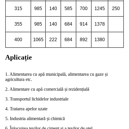
315
985
140
585
700
1245
250
355
985
140
684
914
1378
400
1065
222
684
892
1380
Aplicație
1. Alimentarea cu apă municipală, alimentarea cu gaze și
agricultura etc.
2. Alimentare cu apă comercială și rezidențială
3. Transportul lichidelor industriale
4. Tratarea apelor uzate
5. Industria alimentară și chimică
6. Înlocuirea țevilor de ciment și a țevilor de oțel