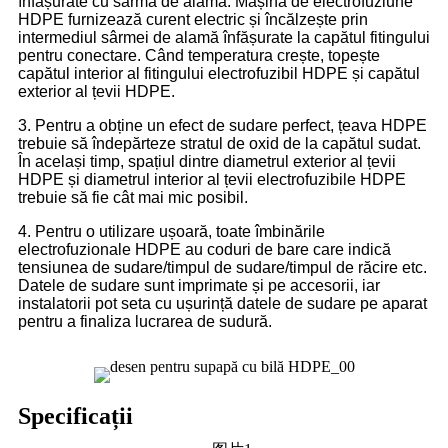
înfășurate cu sârmă de alamă. Mașina de electrofuziune
HDPE furnizează curent electric și încălzește prin
intermediul sârmei de alamă înfășurate la capătul fitingului
pentru conectare. Când temperatura crește, topește
capătul interior al fitingului electrofuzibil HDPE și capătul
exterior al țevii HDPE.
3. Pentru a obține un efect de sudare perfect, țeava HDPE
trebuie să îndepărteze stratul de oxid de la capătul sudat.
În același timp, spațiul dintre diametrul exterior al țevii
HDPE și diametrul interior al țevii electrofuzibile HDPE
trebuie să fie cât mai mic posibil.
4. Pentru o utilizare ușoară, toate îmbinările
electrofuzionale HDPE au coduri de bare care indică
tensiunea de sudare/timpul de sudare/timpul de răcire etc.
Datele de sudare sunt imprimate și pe accesorii, iar
instalatorii pot seta cu ușurință datele de sudare pe aparat
pentru a finaliza lucrarea de sudură.
Specificații