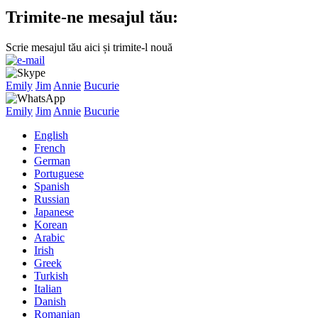
Trimite-ne mesajul tău:
Scrie mesajul tău aici și trimite-l nouă
Emily
Jim
Annie
Bucurie
Emily
Jim
Annie
Bucurie
English
French
German
Portuguese
Spanish
Russian
Japanese
Korean
Arabic
Irish
Greek
Turkish
Italian
Danish
Romanian