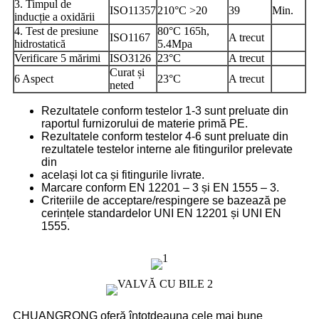
3. Timpul de
ISO11357
210°C >20
39
Min.
inducție a oxidării
4. Test de presiune
80°C 165h,
ISO1167
A trecut
hidrostatică
5.4Mpa
Verificare 5 mărimi
ISO3126
23°C
A trecut
Curat și
6 Aspect
23°C
A trecut
neted
Rezultatele conform testelor 1-3 sunt preluate din
raportul furnizorului de materie primă PE.
Rezultatele conform testelor 4-6 sunt preluate din
rezultatele testelor interne ale fitingurilor prelevate
din
același lot ca și fitingurile livrate.
Marcare conform EN 12201 – 3 și EN 1555 – 3.
Criteriile de acceptare/respingere se bazează pe
cerințele standardelor UNI EN 12201 și UNI EN
1555.
CHUANGRONG oferă întotdeauna cele mai bune