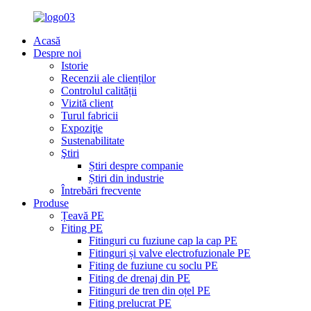
Acasă
Despre noi
Istorie
Recenzii ale clienților
Controlul calității
Vizită client
Turul fabricii
Expoziţie
Sustenabilitate
Ştiri
Știri despre companie
Știri din industrie
Întrebări frecvente
Produse
Țeavă PE
Fiting PE
Fitinguri cu fuziune cap la cap PE
Fitinguri și valve electrofuzionale PE
Fiting de fuziune cu soclu PE
Fiting de drenaj din PE
Fitinguri de tren din oțel PE
Fiting prelucrat PE