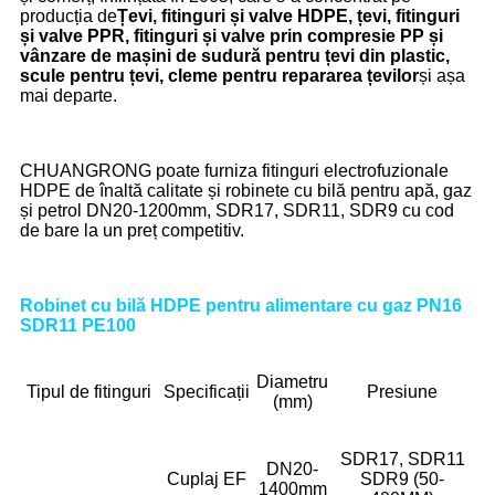
producția de
Țevi, fitinguri și valve HDPE, țevi, fitinguri
și valve PPR, fitinguri și valve prin compresie PP și
vânzare de mașini de sudură pentru țevi din plastic,
scule pentru țevi, cleme pentru repararea țevilor
și așa
mai departe.
CHUANGRONG poate furniza fitinguri electrofuzionale
HDPE de înaltă calitate și robinete cu bilă pentru apă, gaz
și petrol DN20-1200mm, SDR17, SDR11, SDR9 cu cod
de bare la un preț competitiv.
Robinet cu bilă HDPE pentru alimentare cu gaz PN16
SDR11 PE100
Diametru
Tipul de fitinguri
Specificații
Presiune
(mm)
SDR17, SDR11
DN20-
Cuplaj EF
SDR9 (50-
1400mm