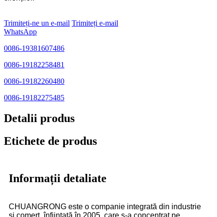
Trimiteți-ne un e-mail
Trimiteți e-mail
WhatsApp
0086-19381607486
0086-19182258481
0086-19182260480
0086-19182275485
Detalii produs
Etichete de produs
Informații detaliate
CHUANGRONG este o companie integrată din industrie
și comerț, înființată în 2005, care s-a concentrat pe