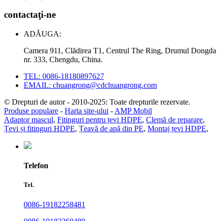
contactaţi-ne
ADĂUGA:
Camera 911, Clădirea T1, Centrul The Ring, Drumul Dongda
nr. 333, Chengdu, China.
TEL: 0086-18180897627
EMAIL: chuangrong@cdchuangrong.com
© Drepturi de autor - 2010-2025: Toate drepturile rezervate.
Produse populare
-
Harta site-ului
-
AMP Mobil
Adaptor mascul
,
Fitinguri pentru țevi HDPE
,
Clemă de reparare
,
Țevi și fitinguri HDPE
,
Țeavă de apă din PE
,
Montaj țevi HDPE
,
Telefon
Tel.
0086-19182258481