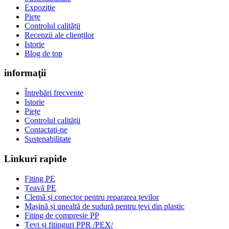
Expoziţie
Piețe
Controlul calității
Recenzii ale clienților
Istorie
Blog de top
informaţii
Întrebări frecvente
Istorie
Piețe
Controlul calității
Contactaţi-ne
Sustenabilitate
Linkuri rapide
Fiting PE
Țeavă PE
Clemă și conector pentru repararea țevilor
Mașină și unealtă de sudură pentru țevi din plastic
Fiting de compresie PP
Țevi și fitinguri PPR /PEX/