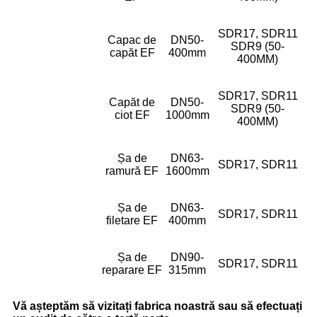
SDR17, SDR11
Capac de
DN50-
SDR9 (50-
capăt EF
400mm
400MM)
SDR17, SDR11
Capăt de
DN50-
SDR9 (50-
ciot EF
1000mm
400MM)
Șa de
DN63-
SDR17, SDR11
ramură EF
1600mm
Șa de
DN63-
SDR17, SDR11
filetare EF
400mm
Șa de
DN90-
SDR17, SDR11
reparare EF
315mm
Vă așteptăm să vizitați fabrica noastră sau să efectuați