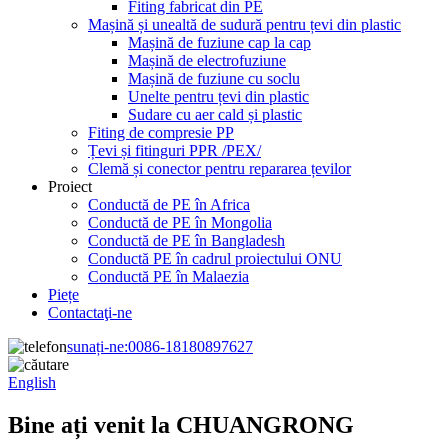
Fiting fabricat din PE
Mașină și unealtă de sudură pentru țevi din plastic
Mașină de fuziune cap la cap
Mașină de electrofuziune
Mașină de fuziune cu soclu
Unelte pentru țevi din plastic
Sudare cu aer cald și plastic
Fiting de compresie PP
Țevi și fitinguri PPR /PEX/
Clemă și conector pentru repararea țevilor
Proiect
Conductă de PE în Africa
Conductă de PE în Mongolia
Conductă de PE în Bangladesh
Conductă PE în cadrul proiectului ONU
Conductă PE în Malaezia
Piețe
Contactaţi-ne
sunați-ne:
0086-18180897627
English
Bine ați venit la CHUANGRONG