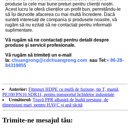
produse la cele mai bune prețuri pentru clienții noștri.
Acest lucru le oferă clienților un profit bun, permițându-le
să își dezvolte afacerea cu mai multă încredere. Dacă
sunteți interesați de compania și produsele noastre, vă
rugăm să nu ezitați să ne contactați pentru informații
suplimentare.
Vă rugăm să ne contactați pentru detalii despre
produse și servicii profesionale.
Vă rugăm să trimiteți un e-mail
la:
chuangrong@cdchuangrong.com
sau Tel:
+ 86-28-
84319855
Anterior:
Fitinguri HDPE cu mufă de fuziune, tip T, mamă,
PE100 PN16 SDR11, pentru transportul lichidelor industriale
Următorul:
Țeavă PPR albastră de înaltă presiune, de
dimensiuni mari, pentru HAVC și apă răcită
Trimite-ne mesajul tău: