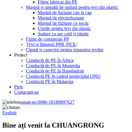
Fiting fabricat din PE
Mașină și unealtă de sudură pentru țevi din plastic
Mașină de fuziune cap la cap
Mașină de electrofuziune
Mașină de fuziune cu soclu
Unelte pentru țevi din plastic
Sudare cu aer cald și plastic
Fiting de compresie PP
Țevi și fitinguri PPR /PEX/
Clemă și conector pentru repararea țevilor
Proiect
Conductă de PE în Africa
Conductă de PE în Mongolia
Conductă de PE în Bangladesh
Conductă PE în cadrul proiectului ONU
Conductă PE în Malaezia
Piețe
Contactaţi-ne
sunați-ne:
0086-18180897627
English
Bine ați venit la CHUANGRONG