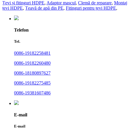
Țevi și fitinguri HDPE
,
Adaptor mascul
,
Clemă de reparare
,
Montaj
țevi HDPE
,
Țeavă de apă din PE
,
Fitinguri pentru țevi HDPE
,
Telefon
Tel.
0086-19182258481
0086-19182260480
0086-18180897627
0086-19182275485
0086-19381607486
E-mail
E-mail