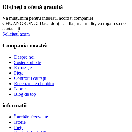
Obțineți o ofertă gratuită
Vă mulțumim pentru interesul acordat companiei
CHUANGRONG! Dacă doriți să aflați mai multe, vă rugăm să ne
contactați.
Solicitați acum
Compania noastră
Despre noi
Sustenabilitate
Expoziţie
Piețe
Controlul calității
Recenzii ale clienților
Istorie
Blog de top
informaţii
Întrebări frecvente
Istorie
Piețe