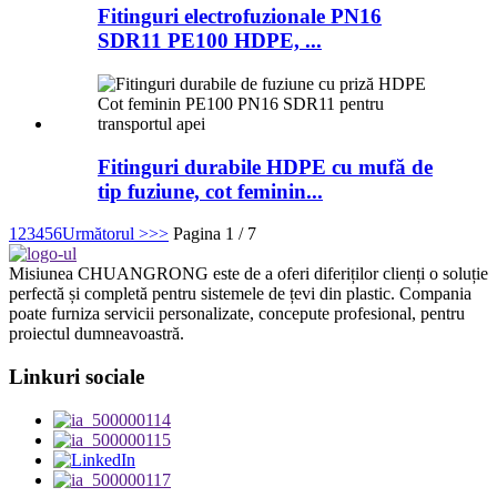
Fitinguri electrofuzionale PN16
SDR11 PE100 HDPE, ...
Fitinguri durabile HDPE cu mufă de
tip fuziune, cot feminin...
1
2
3
4
5
6
Următorul >
>>
Pagina 1 / 7
Misiunea CHUANGRONG este de a oferi diferiților clienți o soluție
perfectă și completă pentru sistemele de țevi din plastic. Compania
poate furniza servicii personalizate, concepute profesional, pentru
proiectul dumneavoastră.
Linkuri sociale