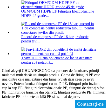
OEM/ODM HDPE EF Fitinguri Electrofuziune
HDPE 45 grade...
Racord de compresie PP de 16 bari, reducție
pentru țevi...
Țeavă HDPE din polietilenă de înaltă densitate
pentru apă potabilă...
Când alegeți CHUANGRONG ca partener de furnizare, primiți
mult mai mult decât un simplu produs. Gama de fitinguri PE este
una dintre cele mai extinse din lume. Puteți găsi ceea ce aveți
nevoie. Putem furniza fitinguri cu mufă PE, fitinguri prin fuziune
cap la cap PE, fitinguri electrofuzionale PE, fitinguri de drenaj sifon
PE, fitinguri de tranziție din oțel PE, fitinguri prelucrate PE, fitinguri
fabricate PE, robinete cu bilă PE și așa mai departe.
Contactaţi-ne