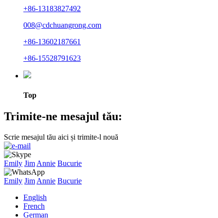
+86-13183827492
008@cdchuangrong.com
+86-13602187661
+86-15528791623
Top
Trimite-ne mesajul tău:
Scrie mesajul tău aici și trimite-l nouă
Emily
Jim
Annie
Bucurie
Emily
Jim
Annie
Bucurie
English
French
German