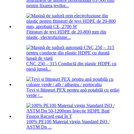
Instrument de aliniere profesională 63-500 mm
pentru fixarea țevilor...
Fitinguri de țevi HDPE de 20-800 mm din
plastic, electrofuziune...
CNC 250 – 315 Conductă din plastic HDPE cu
piesă lungă...
Țevi și fitinguri PEX pentru apă potabilă cu grilaj
verde /...
100% PE100 Material virgin Standard ISO /
ASTM Dn ...