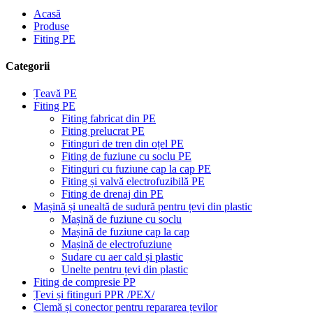
Acasă
Produse
Fiting PE
Categorii
Țeavă PE
Fiting PE
Fiting fabricat din PE
Fiting prelucrat PE
Fitinguri de tren din oțel PE
Fiting de fuziune cu soclu PE
Fitinguri cu fuziune cap la cap PE
Fiting și valvă electrofuzibilă PE
Fiting de drenaj din PE
Mașină și unealtă de sudură pentru țevi din plastic
Mașină de fuziune cu soclu
Mașină de fuziune cap la cap
Mașină de electrofuziune
Sudare cu aer cald și plastic
Unelte pentru țevi din plastic
Fiting de compresie PP
Țevi și fitinguri PPR /PEX/
Clemă și conector pentru repararea țevilor