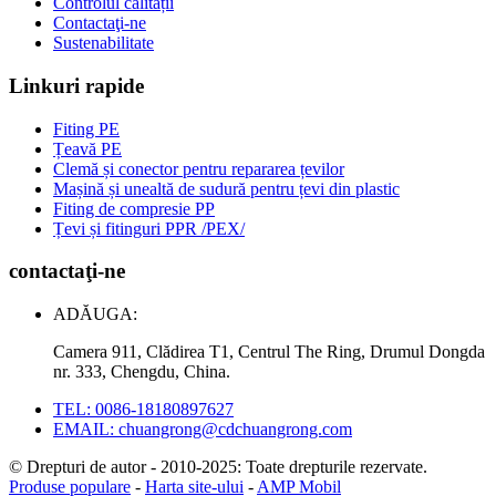
Controlul calității
Contactaţi-ne
Sustenabilitate
Linkuri rapide
Fiting PE
Țeavă PE
Clemă și conector pentru repararea țevilor
Mașină și unealtă de sudură pentru țevi din plastic
Fiting de compresie PP
Țevi și fitinguri PPR /PEX/
contactaţi-ne
ADĂUGA:
Camera 911, Clădirea T1, Centrul The Ring, Drumul Dongda
nr. 333, Chengdu, China.
TEL: 0086-18180897627
EMAIL: chuangrong@cdchuangrong.com
© Drepturi de autor - 2010-2025: Toate drepturile rezervate.
Produse populare
-
Harta site-ului
-
AMP Mobil