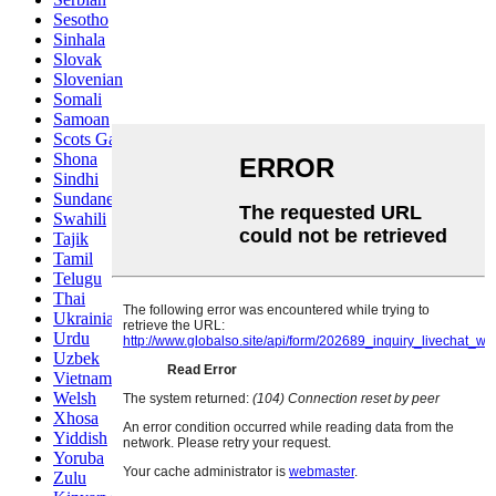
Sesotho
Sinhala
Slovak
Slovenian
Somali
Samoan
Scots Gaelic
Shona
Sindhi
Sundanese
Swahili
Tajik
Tamil
Telugu
Thai
Ukrainian
Urdu
Uzbek
Vietnamese
Welsh
Xhosa
Yiddish
Yoruba
Zulu