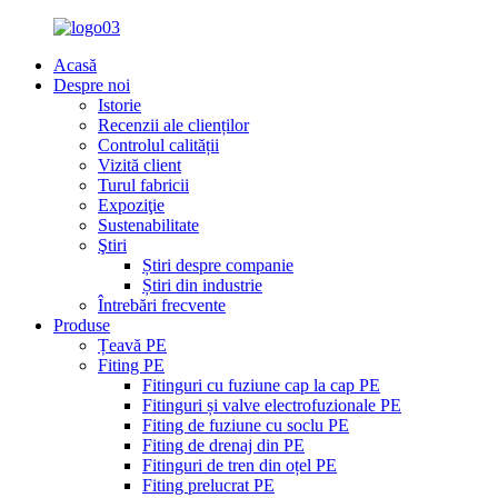
Acasă
Despre noi
Istorie
Recenzii ale clienților
Controlul calității
Vizită client
Turul fabricii
Expoziţie
Sustenabilitate
Ştiri
Știri despre companie
Știri din industrie
Întrebări frecvente
Produse
Țeavă PE
Fiting PE
Fitinguri cu fuziune cap la cap PE
Fitinguri și valve electrofuzionale PE
Fiting de fuziune cu soclu PE
Fiting de drenaj din PE
Fitinguri de tren din oțel PE
Fiting prelucrat PE