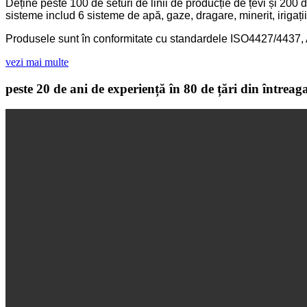
Deține peste 100 de seturi de linii de producție de țevi și 200
sisteme includ 6 sisteme de apă, gaze, dragare, minerit, irigații 
Produsele sunt în conformitate cu standardele ISO4427/44
vezi mai multe
peste 20 de ani de experiență în 80 de țări din întreag