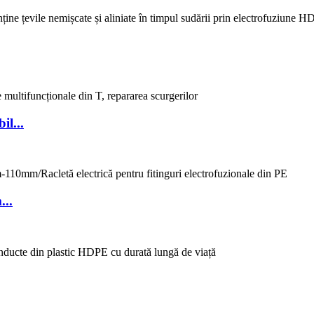
il...
..