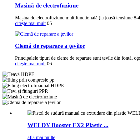
Mașină de electrofuziune
Mașina de electrofuziune multifuncțională (la joasă tensiune 8-
citeşte mai mult
05
Clemă de reparare a țevilor
Principalele tipuri de cleme de reparare sunt țevile din fontă, oț
citeşte mai mult
06
WELDY Booster EX2 Plastic ...
află mai multe