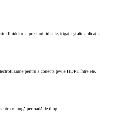
 fluidelor la presiuni ridicate, irigații și alte aplicații.
lectrofuziune pentru a conecta țevile HDPE între ele.
 pentru o lungă perioadă de timp.