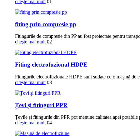
citeşte mai mult
01
fiting prin compresie pp
Fitingurile de compresie din PP au fost proiectate pentru transportul
citeşte mai mult
02
Fiting electrofuzional HDPE
Fitingurile electrofuzionale HDPE sunt sudate cu o mașină de e
citeşte mai mult
03
Țevi și fitinguri PPR
Țevile și fitingurile din PPR pot menține calitatea apei potabile
citeşte mai mult
04