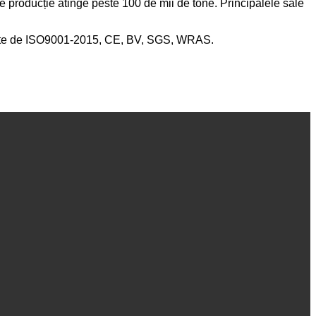
de producție atinge peste 100 de mii de tone. Principalele sale
ate de ISO9001-2015, CE, BV, SGS, WRAS.