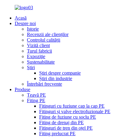
Acasă
Despre noi
Istorie
Recenzii ale clienților
Controlul calității
Vizită client
Turul fabricii
Expoziţie
Sustenabilitate
Ştiri
Știri despre companie
Știri din industrie
Întrebări frecvente
Produse
Țeavă PE
Fiting PE
Fitinguri cu fuziune cap la cap PE
Fitinguri și valve electrofuzionale PE
Fiting de fuziune cu soclu PE
Fiting de drenaj din PE
Fitinguri de tren din oțel PE
Fiting prelucrat PE