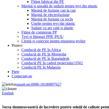
Fiting fabricat din PE
Mașină și unealtă de sudură pentru țevi din plastic
Mașină de fuziune cap la cap
Mașină de electrofuziune
Mașină de fuziune cu soclu
Unelte pentru țevi din plastic
Sudare cu aer cald și plastic
Fiting de compresie PP
Țevi și fitinguri PPR /PEX/
Clemă și conector pentru repararea țevilor
Proiect
Conductă de PE în Africa
Conductă de PE în Mongolia
Conductă de PE în Bangladesh
Conductă PE în cadrul proiectului ONU
Conductă PE în Malaezia
Piețe
Contactaţi-ne
sunați-ne:
0086-18180897627
English
Sursa dumneavoastră de încredere pentru soluții de calitate pen