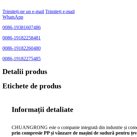
Trimiteți-ne un e-mail
Trimiteți e-mail
WhatsApp
0086-19381607486
0086-19182258481
0086-19182260480
0086-19182275485
Detalii produs
Etichete de produs
Informații detaliate
CHUANGRONG este o companie integrată din industrie și comerț, 
prin compresie PP și vânzare de mașini de sudură pentru țevi 