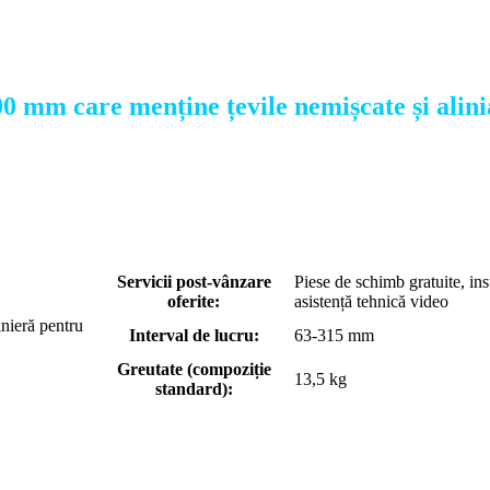
0 mm care menține țevile nemișcate și alini
Servicii post-vânzare
Piese de schimb gratuite, inst
oferite:
asistență tehnică video
nieră pentru
Interval de lucru:
63-315 mm
Greutate (compoziție
13,5 kg
standard):