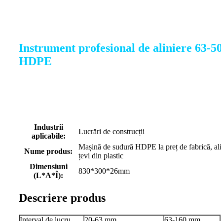
Instrument profesional de aliniere 63-50
HDPE
Industrii
Lucrări de construcții
aplicabile:
Mașină de sudură HDPE la preț de fabrică, ali
Nume produs:
țevi din plastic
Dimensiuni
830*300*26mm
(L*A*Î):
Descriere produs
Interval de lucru
20-63 mm
63-160 mm