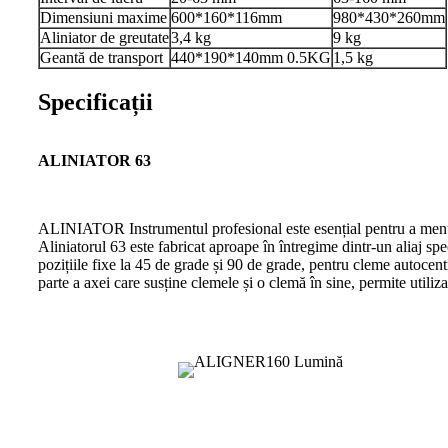
Dimensiuni maxime
600*160*116mm
980*430*260mm
Aliniator de greutate
3,4 kg
9 kg
Geantă de transport
440*190*140mm 0.5KG
1,5 kg
Specificații
ALINIATOR 63
ALINIATOR Instrumentul profesional este esențial pentru a menține
Aliniatorul 63 este fabricat aproape în întregime dintr-un aliaj spe
pozițiile fixe la 45 de grade și 90 de grade, pentru cleme autocent
parte a axei care susține clemele și o clemă în sine, permite utiliza