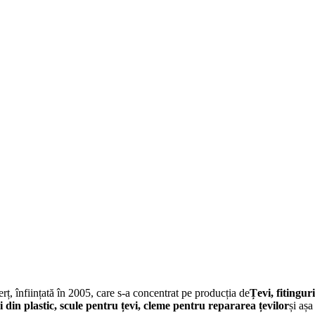
înființată în 2005, care s-a concentrat pe producția de
Țevi, fitingur
din plastic, scule pentru țevi, cleme pentru repararea țevilor
și așa