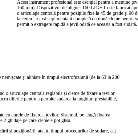
Acest instrument profesional este esențial pentru a menține țevil
160 mm). Dispozitivul de aligner 160 LIGHT este fabricat aproa
o articulație centrală pentru pozițiile fixe la 45 de grade și 90
la cerere, o axă suplimentară completă cu două cleme pentru su
permit o extragere rapidă a țevii odată ce aceasta a fost sudată.
 nemișcate și aliniate în timpul electrofuziunii (de la 63 la 200
d o articulație centrală reglabilă și cleme de fixare a țevilor
lucru diferite pentru a permite sudarea la unghiuri prestabilite,
e cu curele de fixare a țevilor. Sistemul, pe lângă fixarea
re 2 ghidaje pe care clemele pot glisa.
ii și poziționării, atât în ​​timpul procedurilor de sudare, cât