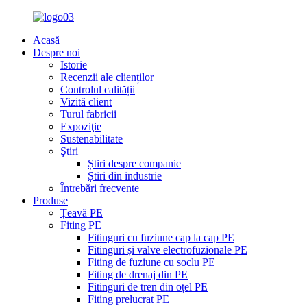
Acasă
Despre noi
Istorie
Recenzii ale clienților
Controlul calității
Vizită client
Turul fabricii
Expoziţie
Sustenabilitate
Ştiri
Știri despre companie
Știri din industrie
Întrebări frecvente
Produse
Țeavă PE
Fiting PE
Fitinguri cu fuziune cap la cap PE
Fitinguri și valve electrofuzionale PE
Fiting de fuziune cu soclu PE
Fiting de drenaj din PE
Fitinguri de tren din oțel PE
Fiting prelucrat PE