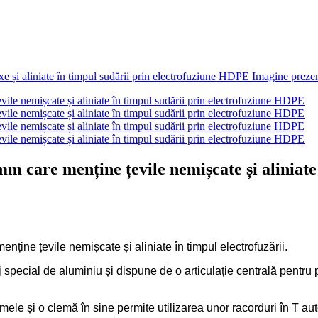
m care menține țevile nemișcate și aliniate
ține țevile nemișcate și aliniate în timpul electrofuzării.
aj special de aluminiu și dispune de o articulație centrală pentru 
mele și o clemă în sine permite utilizarea unor racorduri în T aut