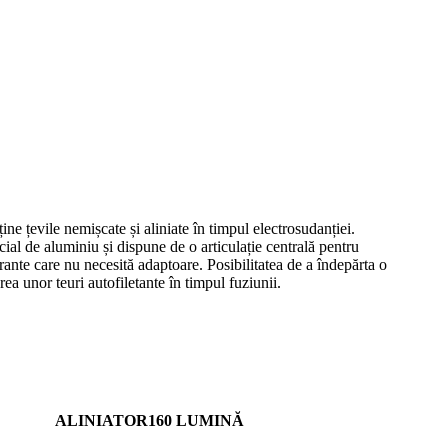
 țevile nemișcate și aliniate în timpul electrosudanției.
cial de aluminiu și dispune de o articulație centrală pentru
rante care nu necesită adaptoare. Posibilitatea de a îndepărta o
rea unor teuri autofiletante în timpul fuziunii.
ALINIATOR
160 LUMINĂ