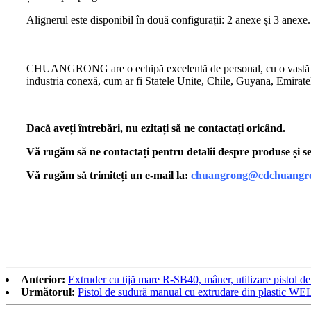
Alignerul este disponibil în două configurații: 2 anexe și 3 anexe.
CHUANGRONG are o echipă excelentă de personal, cu o vastă experien
industria conexă, cum ar fi Statele Unite, Chile, Guyana, Emirat
Dacă aveți întrebări, nu ezitați să ne contactați oricând.
Vă rugăm să ne contactați pentru detalii despre produse și ser
Vă rugăm să trimiteți un e-mail la:
chuangrong@cdchuangr
Anterior:
Extruder cu tijă mare R-SB40, mâner, utilizare pistol de
Următorul:
Pistol de sudură manual cu extrudare din plastic W