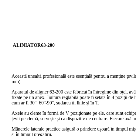
ALINIATOR
63-200
Această unealtă profesională este esențială pentru a menține țevile
mm).
Aparatul de aligner 63-200 este fabricat în întregime din oțel, avân
fixate pe un anex. Jiultura reglabilă poate fi setată în 4 poziții de 
cum ar fi 30°, 60°-90°, sudarea în linie și în T.
Axele au cleme în formă de V poziționate pe ele, care sunt echipat
țevii pe clemă, servește și ca dispozitiv de centrare. Fiecare axă a
Mânerele laterale practice asigură o prindere ușoară în timpul mișcăr
și în timpul pregătirii.