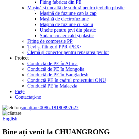
Fiting fabricat din PE
Mașină și unealtă de sudură pentru țevi din plastic
Mașină de fuziune cap la cap
Mașină de electrofuziune
Mașină de fuziune cu soclu
Unelte pentru țevi din plastic
Sudare cu aer cald și plastic
Fiting de compresie PP
Țevi și fitinguri PPR /PEX/
Clemă și conector pentru repararea țevilor
Proiect
Conductă de PE în Africa
Conductă de PE în Mongolia
Conductă de PE în Bangladesh
Conductă PE în cadrul proiectului ONU
Conductă PE în Malaezia
Piețe
Contactaţi-ne
sunați-ne:
0086-18180897627
English
Bine ați venit la CHUANGRONG