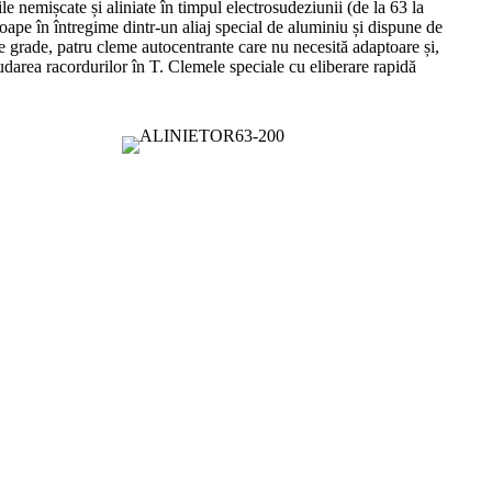
e nemișcate și aliniate în timpul electrosudeziunii (de la 63 la
pe în întregime dintr-un aliaj special de aluminiu și dispune de
 de grade, patru cleme autocentrante care nu necesită adaptoare și,
darea racordurilor în T. Clemele speciale cu eliberare rapidă