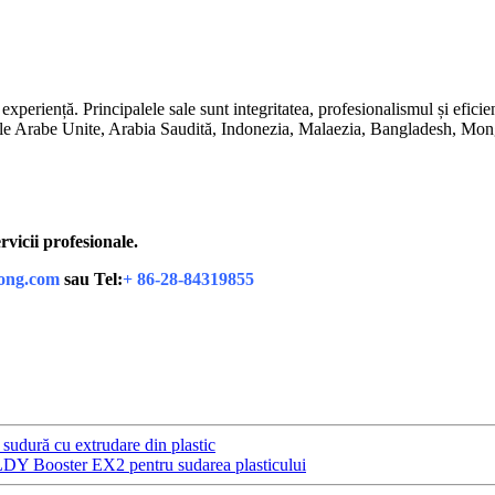
ță. Principalele sale sunt integritatea, profesionalismul și eficiența. 
ele Arabe Unite, Arabia Saudită, Indonezia, Malaezia, Bangladesh, Mongo
vicii profesionale.
ong.com
sau Tel:
+ 86-28-84319855
 sudură cu extrudare din plastic
ELDY Booster EX2 pentru sudarea plasticului