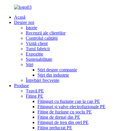
Acasă
Despre noi
Istorie
Recenzii ale clienților
Controlul calității
Vizită client
Turul fabricii
Expoziţie
Sustenabilitate
Ştiri
Știri despre companie
Știri din industrie
Întrebări frecvente
Produse
Țeavă PE
Fiting PE
Fitinguri cu fuziune cap la cap PE
Fitinguri și valve electrofuzionale PE
Fiting de fuziune cu soclu PE
Fiting de drenaj din PE
Fitinguri de tren din oțel PE
Fiting prelucrat PE