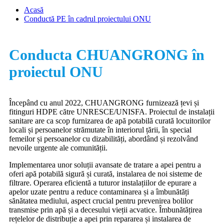
Acasă
Conductă PE în cadrul proiectului ONU
Conducta CHUANGRONG în
proiectul ONU
Începând cu anul 2022, CHUANGRONG furnizează țevi și
fitinguri HDPE către UNRESCE/UNISFA. Proiectul de instalații
sanitare are ca scop furnizarea de apă potabilă curată locuitorilor
locali și persoanelor strămutate în interiorul țării, în special
femeilor și persoanelor cu dizabilități, abordând și rezolvând
nevoile urgente ale comunității.
Implementarea unor soluții avansate de tratare a apei pentru a
oferi apă potabilă sigură și curată, instalarea de noi sisteme de
filtrare. Operarea eficientă a tuturor instalațiilor de epurare a
apelor uzate pentru a reduce contaminarea și a îmbunătăți
sănătatea mediului, aspect crucial pentru prevenirea bolilor
transmise prin apă și a decesului vieții acvatice. Îmbunătățirea
rețelelor de distribuție a apei prin repararea și instalarea de