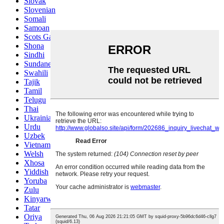
Slovak
Slovenian
Somali
Samoan
Scots Gaelic
Shona
Sindhi
Sundanese
Swahili
Tajik
Tamil
Telugu
Thai
Ukrainian
Urdu
Uzbek
Vietnamese
Welsh
Xhosa
Yiddish
Yoruba
Zulu
Kinyarwanda
Tatar
Oriya