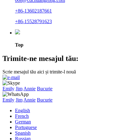
008@cdchuangrong.com
+86-13602187661
+86-15528791623
Top
Trimite-ne mesajul tău:
Scrie mesajul tău aici și trimite-l nouă
Emily
Jim
Annie
Bucurie
Emily
Jim
Annie
Bucurie
English
French
German
Portuguese
Spanish
Russian