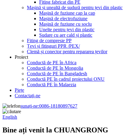
Fiting fabricat din PE
Mașină și unealtă de sudură pentru țevi din plastic
Mașină de fuziune cap la cap
Mașină de electrofuziune
Mașină de fuziune cu soclu
Unelte pentru țevi din plastic
Sudare cu aer cald și plastic
Fiting de compresie PP
Țevi și fitinguri PPR /PEX/
Clemă și conector pentru repararea țevilor
Proiect
Conductă de PE în Africa
Conductă de PE în Mongolia
Conductă de PE în Bangladesh
Conductă PE în cadrul proiectului ONU
Conductă PE în Malaezia
Piețe
Contactaţi-ne
sunați-ne:
0086-18180897627
English
Bine ați venit la CHUANGRONG