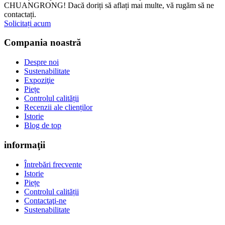
CHUANGRONG! Dacă doriți să aflați mai multe, vă rugăm să ne
contactați.
Solicitați acum
Compania noastră
Despre noi
Sustenabilitate
Expoziţie
Piețe
Controlul calității
Recenzii ale clienților
Istorie
Blog de top
informaţii
Întrebări frecvente
Istorie
Piețe
Controlul calității
Contactaţi-ne
Sustenabilitate