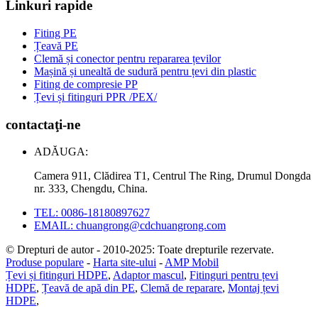
Linkuri rapide
Fiting PE
Țeavă PE
Clemă și conector pentru repararea țevilor
Mașină și unealtă de sudură pentru țevi din plastic
Fiting de compresie PP
Țevi și fitinguri PPR /PEX/
contactaţi-ne
ADĂUGA:
Camera 911, Clădirea T1, Centrul The Ring, Drumul Dongda
nr. 333, Chengdu, China.
TEL: 0086-18180897627
EMAIL: chuangrong@cdchuangrong.com
© Drepturi de autor - 2010-2025: Toate drepturile rezervate.
Produse populare
-
Harta site-ului
-
AMP Mobil
Țevi și fitinguri HDPE
,
Adaptor mascul
,
Fitinguri pentru țevi
HDPE
,
Țeavă de apă din PE
,
Clemă de reparare
,
Montaj țevi
HDPE
,