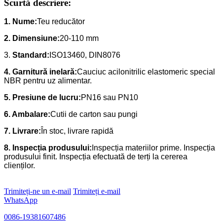
Scurtă descriere:
1. Nume:
Teu reducător
2. Dimensiune:
20-110 mm
3.
Standard:
ISO13460, DIN8076
4. Garnitură inelară:
Cauciuc acilonitrilic elastomeric special
NBR pentru uz alimentar.
5. Presiune de lucru:
PN16 sau PN10
6. Ambalare:
Cutii de carton sau pungi
7. Livrare:
În stoc, livrare rapidă
8. Inspecția produsului:
Inspecția materiilor prime. Inspecția
produsului finit. Inspecția efectuată de terți la cererea
clienților.
Trimiteți-ne un e-mail
Trimiteți e-mail
WhatsApp
0086-19381607486