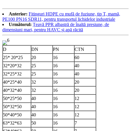
Anterior:
Fitinguri HDPE cu mufă de fuziune, tip T, mamă,
PE100 PN16 SDR11, pentru transportul lichidelor industriale
Următorul:
Țeavă PPR albastră de înaltă presiune, de
dimensiuni mari, pentru HAVC și apă răcită
D
DN
PN
CTN
25* 20*25
20
16
60
32*20*32
25
16
40
32*25*32
25
16
40
40*25*40
32
16
20
40*32*40
32
16
20
50*25*50
40
16
12
50*32*50
40
16
12
50*40*50
40
16
12
63*32*63
50
16
7