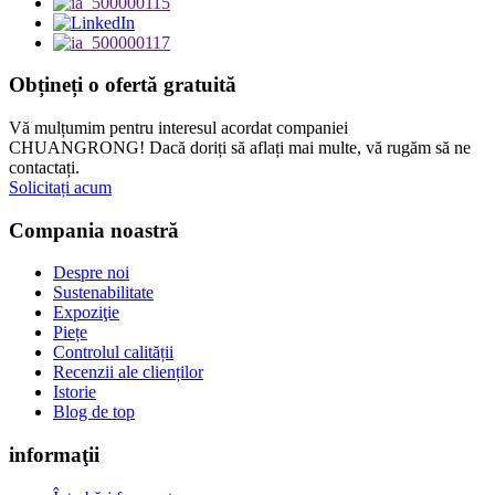
Obțineți o ofertă gratuită
Vă mulțumim pentru interesul acordat companiei
CHUANGRONG! Dacă doriți să aflați mai multe, vă rugăm să ne
contactați.
Solicitați acum
Compania noastră
Despre noi
Sustenabilitate
Expoziţie
Piețe
Controlul calității
Recenzii ale clienților
Istorie
Blog de top
informaţii