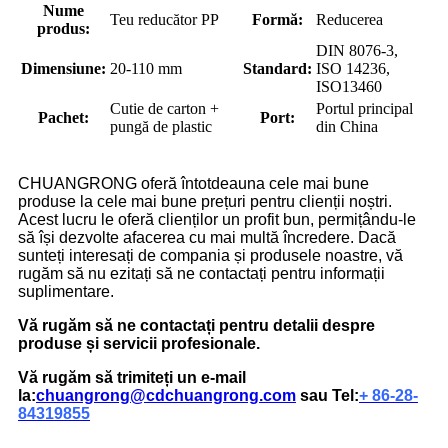
Nume
Teu reducător PP
Formă:
Reducerea
produs:
DIN 8076-3,
Dimensiune:
20-110 mm
Standard:
ISO 14236,
ISO13460
Cutie de carton +
Portul principal
Pachet:
Port:
pungă de plastic
din China
CHUANGRONG oferă întotdeauna cele mai bune
produse la cele mai bune prețuri pentru clienții noștri.
Acest lucru le oferă clienților un profit bun, permițându-le
să își dezvolte afacerea cu mai multă încredere. Dacă
sunteți interesați de compania și produsele noastre, vă
rugăm să nu ezitați să ne contactați pentru informații
suplimentare.
Vă rugăm să ne contactați pentru detalii despre
produse și servicii profesionale.
Vă rugăm să trimiteți un e-mail
la:
chuangrong@cdchuangrong.com
sau Tel:
+ 86-28-
84319855