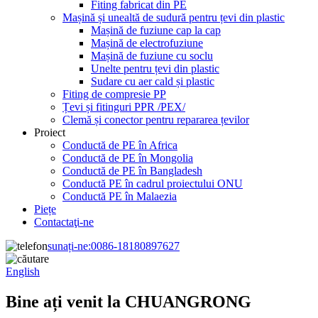
Fiting fabricat din PE
Mașină și unealtă de sudură pentru țevi din plastic
Mașină de fuziune cap la cap
Mașină de electrofuziune
Mașină de fuziune cu soclu
Unelte pentru țevi din plastic
Sudare cu aer cald și plastic
Fiting de compresie PP
Țevi și fitinguri PPR /PEX/
Clemă și conector pentru repararea țevilor
Proiect
Conductă de PE în Africa
Conductă de PE în Mongolia
Conductă de PE în Bangladesh
Conductă PE în cadrul proiectului ONU
Conductă PE în Malaezia
Piețe
Contactaţi-ne
sunați-ne:
0086-18180897627
English
Bine ați venit la CHUANGRONG