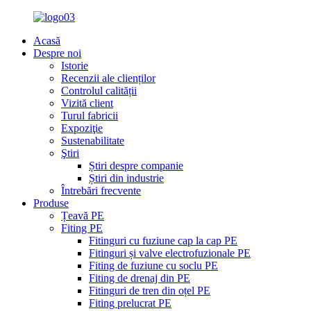
Acasă
Despre noi
Istorie
Recenzii ale clienților
Controlul calității
Vizită client
Turul fabricii
Expoziţie
Sustenabilitate
Ştiri
Știri despre companie
Știri din industrie
Întrebări frecvente
Produse
Țeavă PE
Fiting PE
Fitinguri cu fuziune cap la cap PE
Fitinguri și valve electrofuzionale PE
Fiting de fuziune cu soclu PE
Fiting de drenaj din PE
Fitinguri de tren din oțel PE
Fiting prelucrat PE