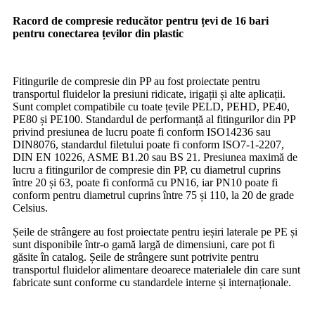
Racord de compresie reducător pentru țevi de 16 bari
pentru conectarea țevilor din plastic
Fitingurile de compresie din PP au fost proiectate pentru
transportul fluidelor la presiuni ridicate, irigații și alte aplicații.
Sunt complet compatibile cu toate țevile PELD, PEHD, PE40,
PE80 și PE100. Standardul de performanță al fitingurilor din PP
privind presiunea de lucru poate fi conform ISO14236 sau
DIN8076, standardul filetului poate fi conform ISO7-1-2207,
DIN EN 10226, ASME B1.20 sau BS 21. Presiunea maximă de
lucru a fitingurilor de compresie din PP, cu diametrul cuprins
între 20 și 63, poate fi conformă cu PN16, iar PN10 poate fi
conform pentru diametrul cuprins între 75 și 110, la 20 de grade
Celsius.
Șeile de strângere au fost proiectate pentru ieșiri laterale pe PE și
sunt disponibile într-o gamă largă de dimensiuni, care pot fi
găsite în catalog. Șeile de strângere sunt potrivite pentru
transportul fluidelor alimentare deoarece materialele din care sunt
fabricate sunt conforme cu standardele interne și internaționale.