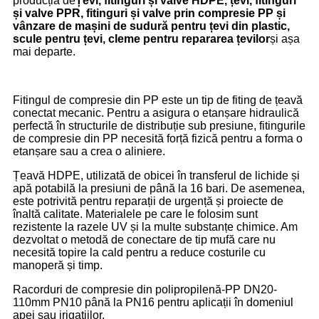
producția de
Țevi, fitinguri și valve HDPE, țevi, fitinguri
și valve PPR, fitinguri și valve prin compresie PP și
vânzare de mașini de sudură pentru țevi din plastic,
scule pentru țevi, cleme pentru repararea țevilor
și așa
mai departe.
Fitingul de compresie din PP este un tip de fiting de țeavă
conectat mecanic. Pentru a asigura o etanșare hidraulică
perfectă în structurile de distribuție sub presiune, fitingurile
de compresie din PP necesită forță fizică pentru a forma o
etanșare sau a crea o aliniere.
Țeavă HDPE, utilizată de obicei în transferul de lichide și
apă potabilă la presiuni de până la 16 bari. De asemenea,
este potrivită pentru reparații de urgență și proiecte de
înaltă calitate. Materialele pe care le folosim sunt
rezistente la razele UV și la multe substanțe chimice. Am
dezvoltat o metodă de conectare de tip mufă care nu
necesită topire la cald pentru a reduce costurile cu
manoperă și timp.
Racorduri de compresie din polipropilenă-PP DN20-
110mm PN10 până la PN16 pentru aplicații în domeniul
apei sau irigațiilor.