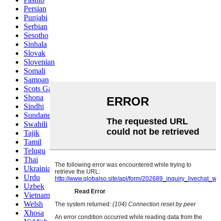
Persian
Punjabi
Serbian
Sesotho
Sinhala
Slovak
Slovenian
Somali
Samoan
Scots Gaelic
Shona
Sindhi
Sundanese
Swahili
Tajik
Tamil
Telugu
Thai
Ukrainian
Urdu
Uzbek
Vietnamese
Welsh
Xhosa