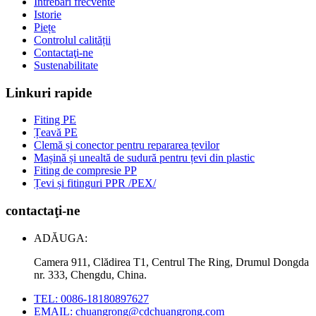
Întrebări frecvente
Istorie
Piețe
Controlul calității
Contactaţi-ne
Sustenabilitate
Linkuri rapide
Fiting PE
Țeavă PE
Clemă și conector pentru repararea țevilor
Mașină și unealtă de sudură pentru țevi din plastic
Fiting de compresie PP
Țevi și fitinguri PPR /PEX/
contactaţi-ne
ADĂUGA:
Camera 911, Clădirea T1, Centrul The Ring, Drumul Dongda
nr. 333, Chengdu, China.
TEL: 0086-18180897627
EMAIL: chuangrong@cdchuangrong.com