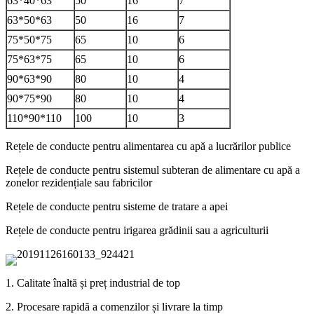
63*40*63
50
16
7
63*50*63
50
16
7
75*50*75
65
10
6
75*63*75
65
10
6
90*63*90
80
10
4
90*75*90
80
10
4
110*90*110
100
10
3
Rețele de conducte pentru alimentarea cu apă a lucrărilor publice
Rețele de conducte pentru sistemul subteran de alimentare cu apă a
zonelor rezidențiale sau fabricilor
Rețele de conducte pentru sisteme de tratare a apei
Rețele de conducte pentru irigarea grădinii sau a agriculturii
1. Calitate înaltă și preț industrial de top
2. Procesare rapidă a comenzilor și livrare la timp