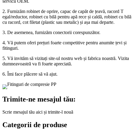
servicii OEM.
2. Furnizăm robinet de oprire, capac de capăt de țeavă, racord T
egal/reductor, robinet cu bilă pentru apă rece și caldă, robinet cu bilă
cu racord, cot filetat (plastic sau metalic) și așa mai departe.
3. De asemenea, furnizăm conectorii corespunzător.
4. Vă putem oferi prețuri foarte competitive pentru anumite țevi și
fitinguri.
5. Vă invităm să vizitați site-ul nostru web și fabrica noastră. Vizita
dumneavoastră va fi foarte apreciată.
6. Îmi face plăcere să vă ajut.
Trimite-ne mesajul tău:
Scrie mesajul tău aici și trimite-l nouă
Categorii de produse