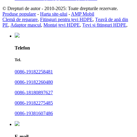
© Drepturi de autor - 2010-2025: Toate drepturile rezervate.
Produse populare
-
Harta site-ului
-
AMP Mobil
Clemă de reparare
,
Fitinguri pentru țevi HDPE
,
Țeavă de apă din
PE
,
Adaptor mascul
,
Montaj țevi HDPE
,
Țevi și fitinguri HDPE
,
Telefon
Tel.
0086-19182258481
0086-19182260480
0086-18180897627
0086-19182275485
0086-19381607486
E-mail