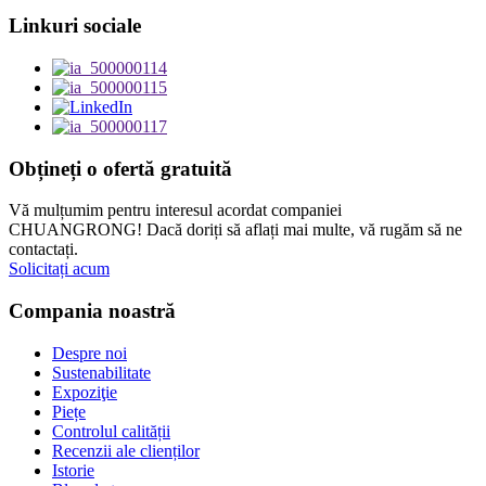
Linkuri sociale
Obțineți o ofertă gratuită
Vă mulțumim pentru interesul acordat companiei
CHUANGRONG! Dacă doriți să aflați mai multe, vă rugăm să ne
contactați.
Solicitați acum
Compania noastră
Despre noi
Sustenabilitate
Expoziţie
Piețe
Controlul calității
Recenzii ale clienților
Istorie