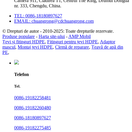
Camera 911, Clădirea T1, Centrul The Ring, Drumul Dongda
nr. 333, Chengdu, China.
TEL: 0086-18180897627
EMAIL: chuangrong@cdchuangrong.com
© Drepturi de autor - 2010-2025: Toate drepturile rezervate.
Produse populare
-
Harta site-ului
-
AMP Mobil
Țevi și fitinguri HDPE
,
Fitinguri pentru țevi HDPE
,
Adaptor
mascul
,
Montaj țevi HDPE
,
Clemă de reparare
,
Țeavă de apă din
PE
,
Telefon
Tel.
0086-19182258481
0086-19182260480
0086-18180897627
0086-19182275485