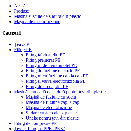
Acasă
Produse
Mașină și scule de sudură din plastic
Mașină de electrofuziune
Categorii
Țeavă PE
Fiting PE
Fiting fabricat din PE
Fiting prelucrat PE
Fitinguri de tren din oțel PE
Fiting de fuziune cu soclu PE
Fitinguri cu fuziune cap la cap PE
Fiting și valvă electrofuzibilă PE
Fiting de drenaj din PE
Mașină și unealtă de sudură pentru țevi din plastic
Mașină de fuziune cu soclu
Mașină de fuziune cap la cap
Mașină de electrofuziune
Sudare cu aer cald și plastic
Unelte pentru țevi din plastic
Fiting de compresie PP
Țevi și fitinguri PPR /PEX/