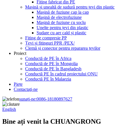
Fiting fabricat din PE
Mașină și unealtă de sudură pentru țevi din plastic
Mașină de fuziune cap la cap
Mașină de electrofuziune
Mașină de fuziune cu soclu
Unelte pentru țevi din plastic
Sudare cu aer cald și plastic
Fiting de compresie PP
Țevi și fitinguri PPR /PEX/
Clemă și conector pentru repararea țevilor
Proiect
Conductă de PE în Africa
Conductă de PE în Mongolia
Conductă de PE în Bangladesh
Conductă PE în cadrul proiectului ONU
Conductă PE în Malaezia
Piețe
Contactaţi-ne
sunați-ne:
0086-18180897627
English
Bine ați venit la CHUANGRONG