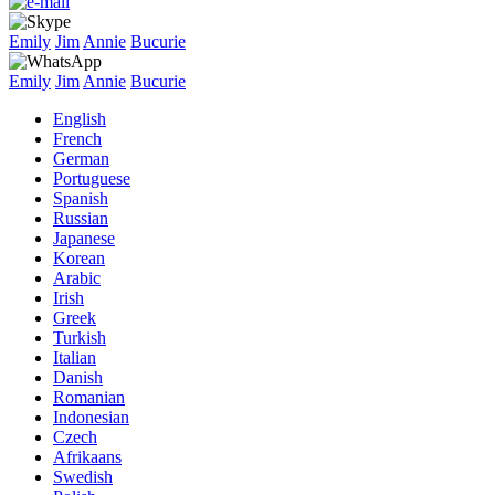
Emily
Jim
Annie
Bucurie
Emily
Jim
Annie
Bucurie
English
French
German
Portuguese
Spanish
Russian
Japanese
Korean
Arabic
Irish
Greek
Turkish
Italian
Danish
Romanian
Indonesian
Czech
Afrikaans
Swedish