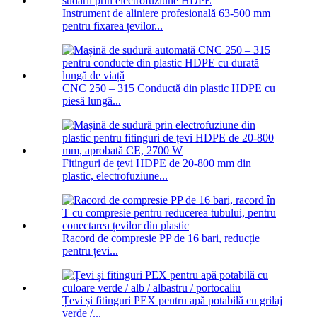
Instrument de aliniere profesională 63-500 mm
pentru fixarea țevilor...
CNC 250 – 315 Conductă din plastic HDPE cu
piesă lungă...
Fitinguri de țevi HDPE de 20-800 mm din
plastic, electrofuziune...
Racord de compresie PP de 16 bari, reducție
pentru țevi...
Țevi și fitinguri PEX pentru apă potabilă cu grilaj
verde /...