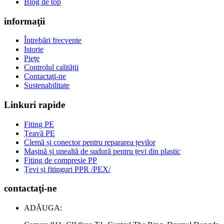
Blog de top
informaţii
Întrebări frecvente
Istorie
Piețe
Controlul calității
Contactaţi-ne
Sustenabilitate
Linkuri rapide
Fiting PE
Țeavă PE
Clemă și conector pentru repararea țevilor
Mașină și unealtă de sudură pentru țevi din plastic
Fiting de compresie PP
Țevi și fitinguri PPR /PEX/
contactaţi-ne
ADĂUGA: