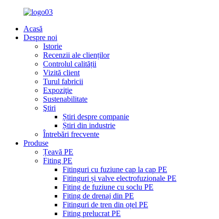
Acasă
Despre noi
Istorie
Recenzii ale clienților
Controlul calității
Vizită client
Turul fabricii
Expoziţie
Sustenabilitate
Ştiri
Știri despre companie
Știri din industrie
Întrebări frecvente
Produse
Țeavă PE
Fiting PE
Fitinguri cu fuziune cap la cap PE
Fitinguri și valve electrofuzionale PE
Fiting de fuziune cu soclu PE
Fiting de drenaj din PE
Fitinguri de tren din oțel PE
Fiting prelucrat PE