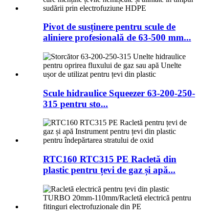
Pivot de susținere pentru scule de
aliniere profesională de 63-500 mm...
Scule hidraulice Squeezer 63-200-250-
315 pentru sto...
RTC160 RTC315 PE Racletă din
plastic pentru țevi de gaz și apă...