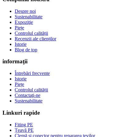
Despre noi
Sustenabilitate
Expoziţie
Piețe
Controlul calității
Recenzii ale clienților
Istorie
Blog de top
informaţii
Întrebări frecvente
Istorie
Piețe
Controlul calității
Contactaţi-ne
Sustenabilitate
Linkuri rapide
Fiting PE
Țeavă PE
Clemă și conector pentru repararea țevilor