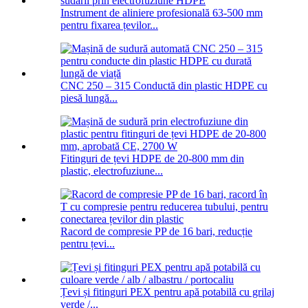
Instrument de aliniere profesională 63-500 mm
pentru fixarea țevilor...
CNC 250 – 315 Conductă din plastic HDPE cu
piesă lungă...
Fitinguri de țevi HDPE de 20-800 mm din
plastic, electrofuziune...
Racord de compresie PP de 16 bari, reducție
pentru țevi...
Țevi și fitinguri PEX pentru apă potabilă cu grilaj
verde /...