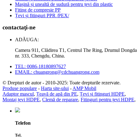
Mașină și unealtă de sudură pentru țevi din plastic
Fiting de compresie PP
Țevi și fitinguri PPR /PEX/
contactaţi-ne
ADĂUGA:
Camera 911, Clădirea T1, Centrul The Ring, Drumul Dongda
nr. 333, Chengdu, China.
TEL: 0086-18180897627
EMAIL: chuangrong@cdchuangrong.com
© Drepturi de autor - 2010-2025: Toate drepturile rezervate.
Produse populare
-
Harta site-ului
-
AMP Mobil
Adaptor mascul
,
Țeavă de apă din PE
,
Țevi și fitinguri HDPE
,
Montaj țevi HDPE
,
Clemă de reparare
,
Fitinguri pentru țevi HDPE
,
Telefon
Tel.