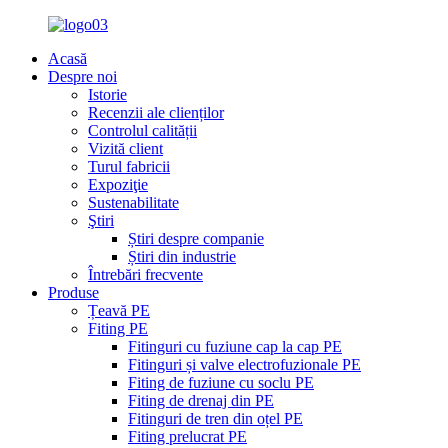
Acasă
Despre noi
Istorie
Recenzii ale clienților
Controlul calității
Vizită client
Turul fabricii
Expoziţie
Sustenabilitate
Ştiri
Știri despre companie
Știri din industrie
Întrebări frecvente
Produse
Țeavă PE
Fiting PE
Fitinguri cu fuziune cap la cap PE
Fitinguri și valve electrofuzionale PE
Fiting de fuziune cu soclu PE
Fiting de drenaj din PE
Fitinguri de tren din oțel PE
Fiting prelucrat PE