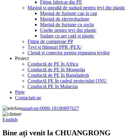
Fiting fabricat din PE
Mașină și unealtă de sudură pentru țevi din plastic
Mașină de fuziune cap la cap
Mașină de electrofuziune
Mașină de fuziune cu soclu
Unelte pentru țevi din plastic
Sudare cu aer cald și plastic
Fiting de compresie PP
Țevi și fitinguri PPR /PEX/
Clemă și conector pentru repararea țevilor
Proiect
Conductă de PE în Africa
Conductă de PE în Mongolia
Conductă de PE în Bangladesh
Conductă PE în cadrul proiectului ONU
Conductă PE în Malaezia
Piețe
Contactaţi-ne
sunați-ne:
0086-18180897627
English
Bine ați venit la CHUANGRONG