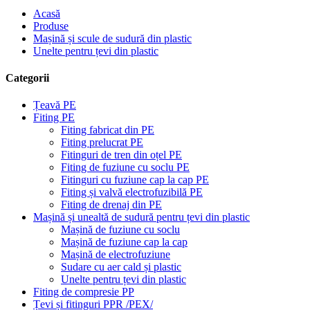
Acasă
Produse
Mașină și scule de sudură din plastic
Unelte pentru țevi din plastic
Categorii
Țeavă PE
Fiting PE
Fiting fabricat din PE
Fiting prelucrat PE
Fitinguri de tren din oțel PE
Fiting de fuziune cu soclu PE
Fitinguri cu fuziune cap la cap PE
Fiting și valvă electrofuzibilă PE
Fiting de drenaj din PE
Mașină și unealtă de sudură pentru țevi din plastic
Mașină de fuziune cu soclu
Mașină de fuziune cap la cap
Mașină de electrofuziune
Sudare cu aer cald și plastic
Unelte pentru țevi din plastic
Fiting de compresie PP
Țevi și fitinguri PPR /PEX/