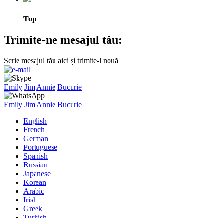
Top
Trimite-ne mesajul tău:
Scrie mesajul tău aici și trimite-l nouă
Emily
Jim
Annie
Bucurie
Emily
Jim
Annie
Bucurie
English
French
German
Portuguese
Spanish
Russian
Japanese
Korean
Arabic
Irish
Greek
Turkish