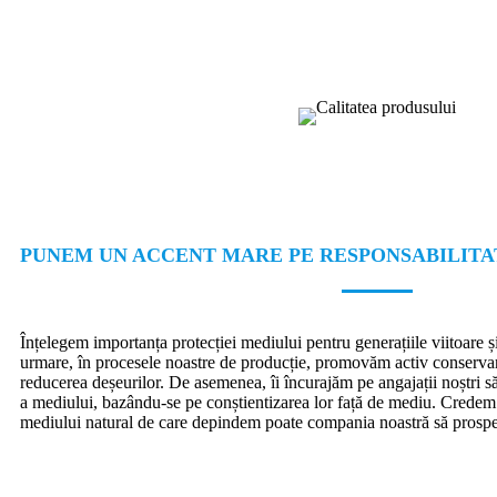
PUNEM UN ACCENT MARE PE RESPONSABILITA
Înțelegem importanța protecției mediului pentru generațiile viitoare ș
urmare, în procesele noastre de producție, promovăm activ conservare
reducerea deșeurilor. De asemenea, îi încurajăm pe angajații noștri să p
a mediului, bazându-se pe conștientizarea lor față de mediu. Credem 
mediului natural de care depindem poate compania noastră să prospe