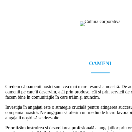
OAMENI
Credem că oamenii noștri sunt cea mai mare resursă a noastră. De 
oamenii pe care îi deservim, atât prin produse, cât și prin servicii de 
facem bine în comunitățile în care trăim și muncim.
Investiția în angajați este o strategie crucială pentru atingerea succesul
compania noastră. Ne angajăm să oferim un mediu de lucru favorabil 
angajații noștri să se dezvolte.
Prioritizăm instruirea și dezvoltarea profesională a angajaților prin 