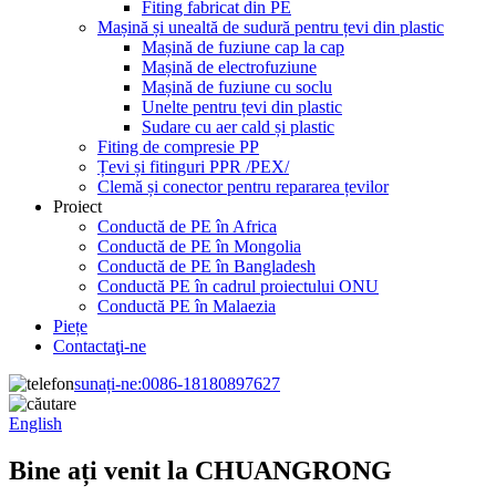
Fiting fabricat din PE
Mașină și unealtă de sudură pentru țevi din plastic
Mașină de fuziune cap la cap
Mașină de electrofuziune
Mașină de fuziune cu soclu
Unelte pentru țevi din plastic
Sudare cu aer cald și plastic
Fiting de compresie PP
Țevi și fitinguri PPR /PEX/
Clemă și conector pentru repararea țevilor
Proiect
Conductă de PE în Africa
Conductă de PE în Mongolia
Conductă de PE în Bangladesh
Conductă PE în cadrul proiectului ONU
Conductă PE în Malaezia
Piețe
Contactaţi-ne
sunați-ne:
0086-18180897627
English
Bine ați venit la CHUANGRONG