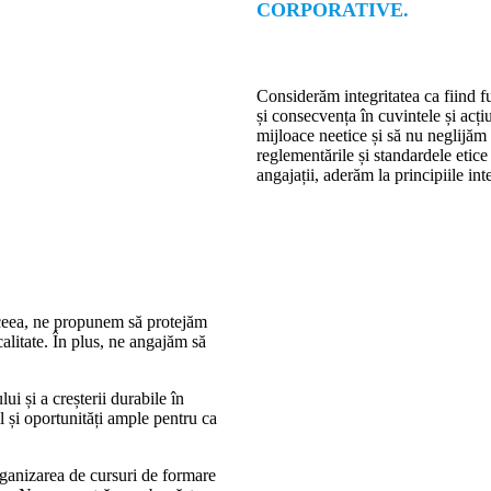
CORPORATIVE.
Considerăm integritatea ca fiind f
și consecvența în cuvintele și acț
mijloace neetice și să nu neglijăm n
reglementările și standardele etice 
angajații, aderăm la principiile in
aceea, ne propunem să protejăm
calitate. În plus, ne angajăm să
ui și a creșterii durabile în
și oportunități ample pentru ca
organizarea de cursuri de formare