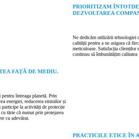
PRIORITIZAM ÎNTOTDE
DEZVOLTAREA COMPAN
Ne dedicăm utilizării tehnologiei d
calității pentru a ne asigura că fi
meticuloase. Satisfacția clienților
continuu să îmbunătățim calitatea 
TEA FAȚĂ DE MEDIU.
i pentru întreaga planetă. Prin
a energiei, reducerea emisiilor și
articipe la activități de protecție
cu tărie că numai prin protejarea
re cu adevărat.
PRACTICILE ETICE ÎN