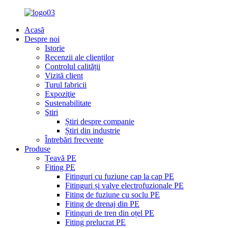
Acasă
Despre noi
Istorie
Recenzii ale clienților
Controlul calității
Vizită client
Turul fabricii
Expoziţie
Sustenabilitate
Ştiri
Știri despre companie
Știri din industrie
Întrebări frecvente
Produse
Țeavă PE
Fiting PE
Fitinguri cu fuziune cap la cap PE
Fitinguri și valve electrofuzionale PE
Fiting de fuziune cu soclu PE
Fiting de drenaj din PE
Fitinguri de tren din oțel PE
Fiting prelucrat PE