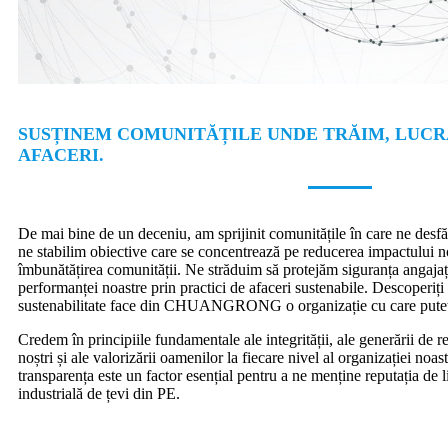
SUSȚINEM COMUNITĂȚILE UNDE TRĂIM, LUCR
AFACERI.
De mai bine de un deceniu, am sprijinit comunitățile în care ne desfă
ne stabilim obiective care se concentrează pe reducerea impactului n
îmbunătățirea comunității. Ne străduim să protejăm siguranța angajațil
performanței noastre prin practici de afaceri sustenabile. Descoperiț
sustenabilitate face din CHUANGRONG o organizație cu care puteți 
Credem în principiile fundamentale ale integrității, ale generării de re
noștri și ale valorizării oamenilor la fiecare nivel al organizației noa
transparența este un factor esențial pentru a ne menține reputația de l
industrială de țevi din PE.