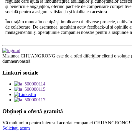
regulate care ajută la îmbunătățirea abilităților și cunoștințelor ace
și beneficiile angajaților, oferind pachete de compensare competitiv
socială pentru a asigura satisfacția și loialitatea acestora.
Încurajăm munca în echipă și implicarea în diverse proiecte, cultivând a
de colaborare. De asemenea, ascultăm activ feedback-ul și opiniile a
managementul și operațiunile companiei noastre pentru a răspunde m
Misiunea CHUANGRONG este de a oferi diferiților clienți o soluție per
dumneavoastră.
Linkuri sociale
Obțineți o ofertă gratuită
Vă mulțumim pentru interesul acordat companiei CHUANGRONG! Dacă d
Solicitați acum