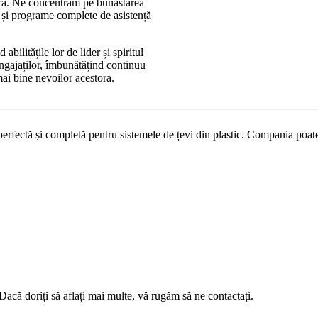
stora. Ne concentrăm pe bunăstarea
e și programe complete de asistență
bilitățile lor de lider și spiritul
ngajaților, îmbunătățind continuu
ai bine nevoilor acestora.
fectă și completă pentru sistemele de țevi din plastic. Compania poate f
oriți să aflați mai multe, vă rugăm să ne contactați.