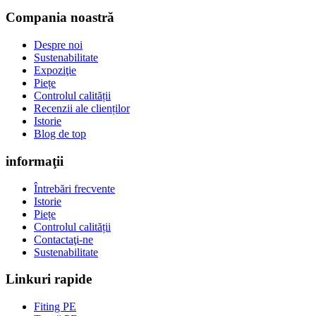
Compania noastră
Despre noi
Sustenabilitate
Expoziţie
Piețe
Controlul calității
Recenzii ale clienților
Istorie
Blog de top
informaţii
Întrebări frecvente
Istorie
Piețe
Controlul calității
Contactaţi-ne
Sustenabilitate
Linkuri rapide
Fiting PE