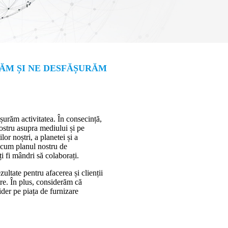
ĂM ȘI NE DESFĂȘURĂM
șurăm activitatea. În consecință,
ostru asupra mediului și pe
or noștri, a planetei și a
i cum planul nostru de
fi mândri să colaborați.
zultate pentru afacerea și clienții
stre. În plus, considerăm că
ider pe piața de furnizare