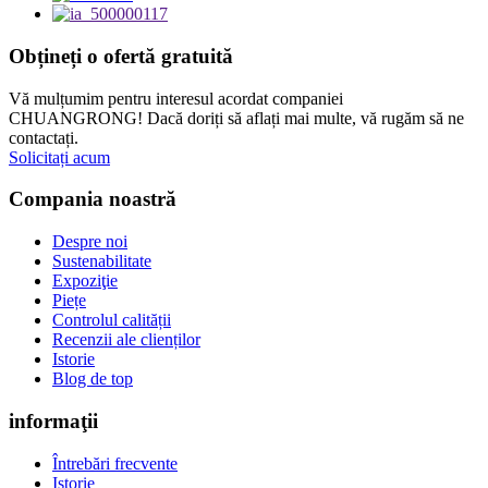
Obțineți o ofertă gratuită
Vă mulțumim pentru interesul acordat companiei
CHUANGRONG! Dacă doriți să aflați mai multe, vă rugăm să ne
contactați.
Solicitați acum
Compania noastră
Despre noi
Sustenabilitate
Expoziţie
Piețe
Controlul calității
Recenzii ale clienților
Istorie
Blog de top
informaţii
Întrebări frecvente
Istorie