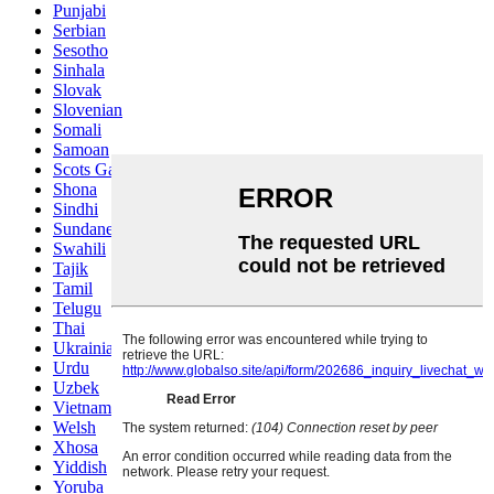
Punjabi
Serbian
Sesotho
Sinhala
Slovak
Slovenian
Somali
Samoan
Scots Gaelic
Shona
Sindhi
Sundanese
Swahili
Tajik
Tamil
Telugu
Thai
Ukrainian
Urdu
Uzbek
Vietnamese
Welsh
Xhosa
Yiddish
Yoruba