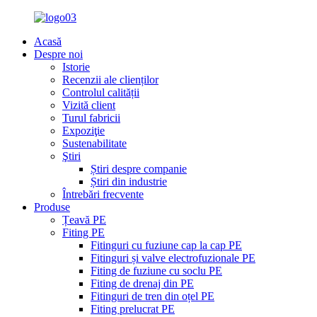
Acasă
Despre noi
Istorie
Recenzii ale clienților
Controlul calității
Vizită client
Turul fabricii
Expoziţie
Sustenabilitate
Ştiri
Știri despre companie
Știri din industrie
Întrebări frecvente
Produse
Țeavă PE
Fiting PE
Fitinguri cu fuziune cap la cap PE
Fitinguri și valve electrofuzionale PE
Fiting de fuziune cu soclu PE
Fiting de drenaj din PE
Fitinguri de tren din oțel PE
Fiting prelucrat PE