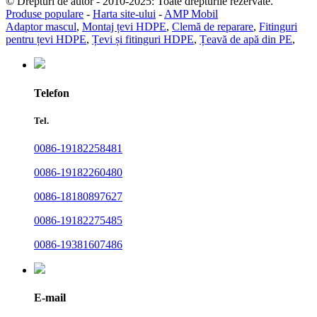
© Drepturi de autor - 2010-2025: Toate drepturile rezervate.
Produse populare
-
Harta site-ului
-
AMP Mobil
Adaptor mascul
,
Montaj țevi HDPE
,
Clemă de reparare
,
Fitinguri
pentru țevi HDPE
,
Țevi și fitinguri HDPE
,
Țeavă de apă din PE
,
Telefon
Tel.
0086-19182258481
0086-19182260480
0086-18180897627
0086-19182275485
0086-19381607486
E-mail