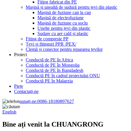
Fiting fabricat din PE
Mașină și unealtă de sudură pentru țevi din plastic
Mașină de fuziune cap la cap
Mașină de electrofuziune
Mașină de fuziune cu soclu
Unelte pentru țevi din plastic
Sudare cu aer cald și plastic
Fiting de compresie PP
Țevi și fitinguri PPR /PEX/
Clemă și conector pentru repararea țevilor
Proiect
Conductă de PE în Africa
Conductă de PE în Mongolia
Conductă de PE în Bangladesh
Conductă PE în cadrul proiectului ONU
Conductă PE în Malaezia
Piețe
Contactaţi-ne
sunați-ne:
0086-18180897627
English
Bine ați venit la CHUANGRONG