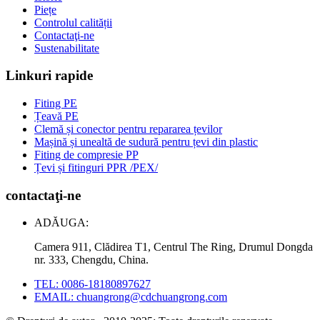
Piețe
Controlul calității
Contactaţi-ne
Sustenabilitate
Linkuri rapide
Fiting PE
Țeavă PE
Clemă și conector pentru repararea țevilor
Mașină și unealtă de sudură pentru țevi din plastic
Fiting de compresie PP
Țevi și fitinguri PPR /PEX/
contactaţi-ne
ADĂUGA:
Camera 911, Clădirea T1, Centrul The Ring, Drumul Dongda
nr. 333, Chengdu, China.
TEL: 0086-18180897627
EMAIL: chuangrong@cdchuangrong.com