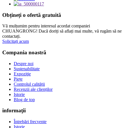
Obțineți o ofertă gratuită
Vă mulțumim pentru interesul acordat companiei
CHUANGRONG! Dacă doriți să aflați mai multe, vă rugăm să ne
contactați.
Solicitați acum
Compania noastră
Despre noi
Sustenabilitate
Expoziţie
Piețe
Controlul calității
Recenzii ale clienților
Istorie
Blog de top
informaţii
Întrebări frecvente
Istorie