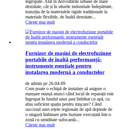
îngropate. Atât în ​​dezvoltările urbane de mare
densitate, cât și în siturile industriale îndepărtate,
tranziția de la materialele rigide tradiționale la
materiale flexibile, de înaltă densitate...
Citeşte mai mult
Furnizor de mașini de electrofuziune
portabile de înaltă performanță:
instrumente esențiale pentru
instalarea modernă a conductelor
de admin pe 26-04-09
Cum poate o echipă de instalare să asigure o
etanșare etanșă atunci când locul de reparații este
îngropat în fundul unui șanț îmbibat cu apă, cu
abia suficient spațiu pentru mișcare? Când
succesul unei rețele regionale de apă depinde de
o singură îmbinare prin fuziune executată într-o
zonă cu umiditate sufocantă...
Citeşte mai mult