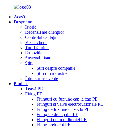
Acasă
Despre noi
Istorie
Recenzii ale clienților
Controlul calității
Vizită client
Turul fabricii
Expoziţie
Sustenabilitate
Ştiri
Știri despre companie
Știri din industrie
Întrebări frecvente
Produse
Țeavă PE
Fiting PE
Fitinguri cu fuziune cap la cap PE
Fitinguri și valve electrofuzionale PE
Fiting de fuziune cu soclu PE
Fiting de drenaj din PE
Fitinguri de tren din oțel PE
Fiting prelucrat PE