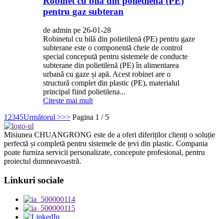
Robinet cu bilă din polietilenă (PE)
pentru gaz subteran
de admin pe 26-01-28
Robinetul cu bilă din polietilenă (PE) pentru gaze
subterane este o componentă cheie de control
special concepută pentru sistemele de conducte
subterane din polietilenă (PE) în alimentarea
urbană cu gaze și apă. Acest robinet are o
structură complet din plastic (PE), materialul
principal fiind polietilena...
Citeşte mai mult
1
2
3
4
5
Următorul >
>>
Pagina 1 / 5
Misiunea CHUANGRONG este de a oferi diferiților clienți o soluție
perfectă și completă pentru sistemele de țevi din plastic. Compania
poate furniza servicii personalizate, concepute profesional, pentru
proiectul dumneavoastră.
Linkuri sociale