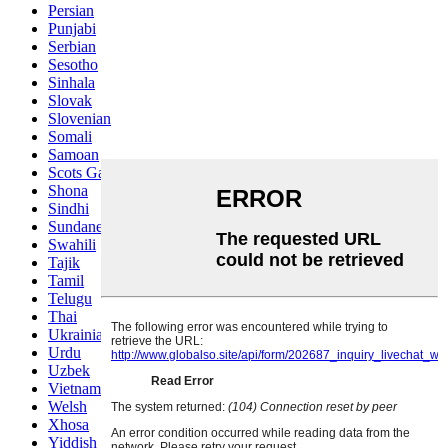
Persian
Punjabi
Serbian
Sesotho
Sinhala
Slovak
Slovenian
Somali
Samoan
Scots Gaelic
Shona
Sindhi
Sundanese
Swahili
Tajik
Tamil
Telugu
Thai
Ukrainian
Urdu
Uzbek
Vietnamese
Welsh
Xhosa
Yiddish