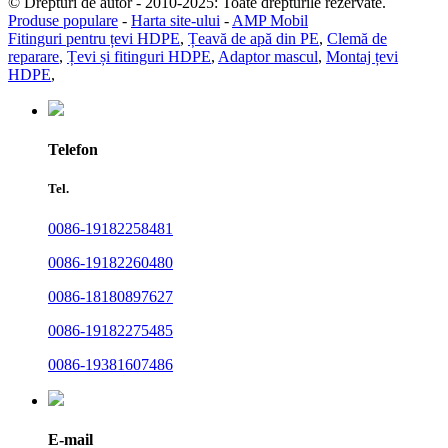
© Drepturi de autor - 2010-2025: Toate drepturile rezervate.
Produse populare
-
Harta site-ului
-
AMP Mobil
Fitinguri pentru țevi HDPE
,
Țeavă de apă din PE
,
Clemă de
reparare
,
Țevi și fitinguri HDPE
,
Adaptor mascul
,
Montaj țevi
HDPE
,
Telefon
Tel.
0086-19182258481
0086-19182260480
0086-18180897627
0086-19182275485
0086-19381607486
E-mail