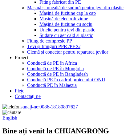
Fiting fabricat din PE
Mașină și unealtă de sudură pentru țevi din plastic
Mașină de fuziune cap la cap
Mașină de electrofuziune
Mașină de fuziune cu soclu
Unelte pentru țevi din plastic
Sudare cu aer cald și plastic
Fiting de compresie PP
Țevi și fitinguri PPR /PEX/
Clemă și conector pentru repararea țevilor
Proiect
Conductă de PE în Africa
Conductă de PE în Mongolia
Conductă de PE în Bangladesh
Conductă PE în cadrul proiectului ONU
Conductă PE în Malaezia
Piețe
Contactaţi-ne
sunați-ne:
0086-18180897627
English
Bine ați venit la CHUANGRONG