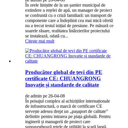
În orele liniștite de la un șantier municipal de
extindere a rețelei de apă, un manager de proiect
se confruntă cu o criză familiară: un transport de
componente care a îndeplinit cea mai mică ofertă
nu a trecut testul inițial de presiune. Pe măsură ce
soarele răsare, realitatea întârzierilor proiectului
se instalează, odată cu...
Citeşte mai mult
Producător global de țevi din PE
certificate CE: CHUANGRONG
Inovație și standarde de calitate
de admin pe 26-04-08
În peisajul complex al achizițiilor internaționale
de infrastructură, o marcă de certificare CE
servește adesea drept un „pașaport de calitate”
definitiv pentru intrarea pe piața globală. Pentru
inginerii și managerii de proiect care
supraveghează rețele de utilități la scară largă,