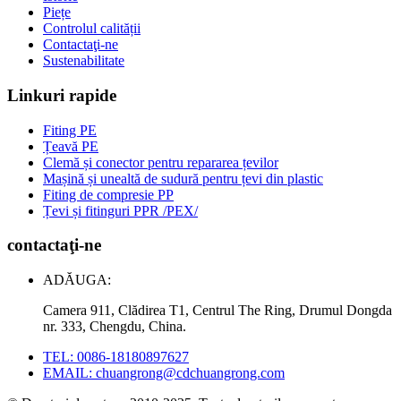
Piețe
Controlul calității
Contactaţi-ne
Sustenabilitate
Linkuri rapide
Fiting PE
Țeavă PE
Clemă și conector pentru repararea țevilor
Mașină și unealtă de sudură pentru țevi din plastic
Fiting de compresie PP
Țevi și fitinguri PPR /PEX/
contactaţi-ne
ADĂUGA:
Camera 911, Clădirea T1, Centrul The Ring, Drumul Dongda
nr. 333, Chengdu, China.
TEL: 0086-18180897627
EMAIL: chuangrong@cdchuangrong.com