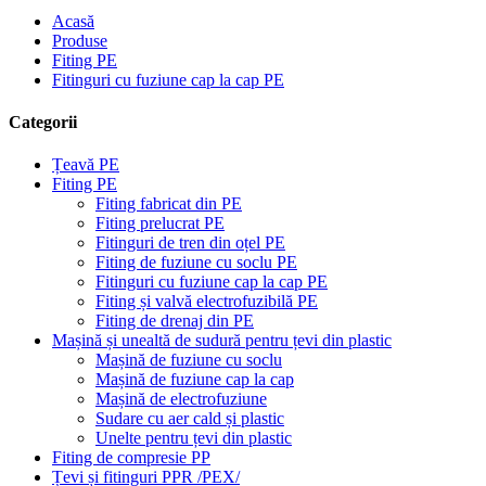
Acasă
Produse
Fiting PE
Fitinguri cu fuziune cap la cap PE
Categorii
Țeavă PE
Fiting PE
Fiting fabricat din PE
Fiting prelucrat PE
Fitinguri de tren din oțel PE
Fiting de fuziune cu soclu PE
Fitinguri cu fuziune cap la cap PE
Fiting și valvă electrofuzibilă PE
Fiting de drenaj din PE
Mașină și unealtă de sudură pentru țevi din plastic
Mașină de fuziune cu soclu
Mașină de fuziune cap la cap
Mașină de electrofuziune
Sudare cu aer cald și plastic
Unelte pentru țevi din plastic
Fiting de compresie PP
Țevi și fitinguri PPR /PEX/