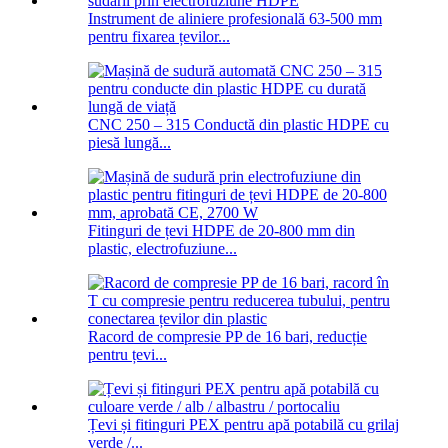
Instrument de aliniere profesională 63-500 mm
pentru fixarea țevilor...
CNC 250 – 315 Conductă din plastic HDPE cu
piesă lungă...
Fitinguri de țevi HDPE de 20-800 mm din
plastic, electrofuziune...
Racord de compresie PP de 16 bari, reducție
pentru țevi...
Țevi și fitinguri PEX pentru apă potabilă cu grilaj
verde /...