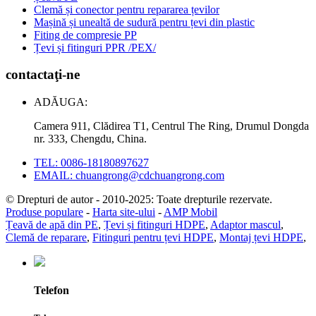
Clemă și conector pentru repararea țevilor
Mașină și unealtă de sudură pentru țevi din plastic
Fiting de compresie PP
Țevi și fitinguri PPR /PEX/
contactaţi-ne
ADĂUGA:
Camera 911, Clădirea T1, Centrul The Ring, Drumul Dongda
nr. 333, Chengdu, China.
TEL: 0086-18180897627
EMAIL: chuangrong@cdchuangrong.com
© Drepturi de autor - 2010-2025: Toate drepturile rezervate.
Produse populare
-
Harta site-ului
-
AMP Mobil
Țeavă de apă din PE
,
Țevi și fitinguri HDPE
,
Adaptor mascul
,
Clemă de reparare
,
Fitinguri pentru țevi HDPE
,
Montaj țevi HDPE
,
Telefon