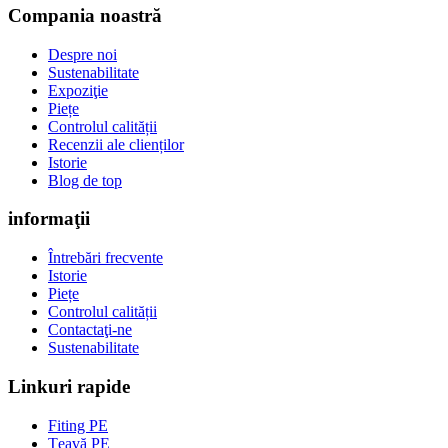
Compania noastră
Despre noi
Sustenabilitate
Expoziţie
Piețe
Controlul calității
Recenzii ale clienților
Istorie
Blog de top
informaţii
Întrebări frecvente
Istorie
Piețe
Controlul calității
Contactaţi-ne
Sustenabilitate
Linkuri rapide
Fiting PE
Țeavă PE