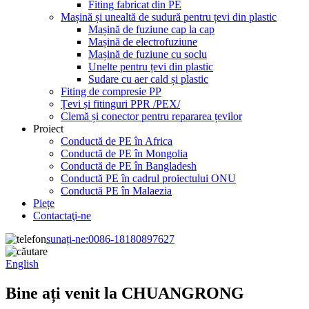
Fiting fabricat din PE
Mașină și unealtă de sudură pentru țevi din plastic
Mașină de fuziune cap la cap
Mașină de electrofuziune
Mașină de fuziune cu soclu
Unelte pentru țevi din plastic
Sudare cu aer cald și plastic
Fiting de compresie PP
Țevi și fitinguri PPR /PEX/
Clemă și conector pentru repararea țevilor
Proiect
Conductă de PE în Africa
Conductă de PE în Mongolia
Conductă de PE în Bangladesh
Conductă PE în cadrul proiectului ONU
Conductă PE în Malaezia
Piețe
Contactaţi-ne
sunați-ne:
0086-18180897627
English
Bine ați venit la CHUANGRONG