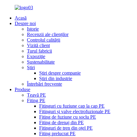
Acasă
Despre noi
Istorie
Recenzii ale clienților
Controlul calității
Vizită client
Turul fabricii
Expoziţie
Sustenabilitate
Ştiri
Știri despre companie
Știri din industrie
Întrebări frecvente
Produse
Țeavă PE
Fiting PE
Fitinguri cu fuziune cap la cap PE
Fitinguri și valve electrofuzionale PE
Fiting de fuziune cu soclu PE
Fiting de drenaj din PE
Fitinguri de tren din oțel PE
Fiting prelucrat PE