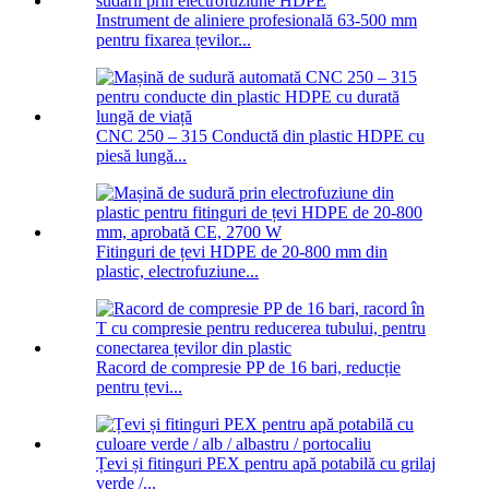
Instrument de aliniere profesională 63-500 mm
pentru fixarea țevilor...
CNC 250 – 315 Conductă din plastic HDPE cu
piesă lungă...
Fitinguri de țevi HDPE de 20-800 mm din
plastic, electrofuziune...
Racord de compresie PP de 16 bari, reducție
pentru țevi...
Țevi și fitinguri PEX pentru apă potabilă cu grilaj
verde /...