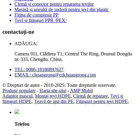
Clemă și conector pentru repararea țevilor
Mașină și unealtă de sudură pentru țevi din plastic
Fiting de compresie PP
Țevi și fitinguri PPR /PEX/
contactaţi-ne
ADĂUGA:
Camera 911, Clădirea T1, Centrul The Ring, Drumul Dongda
nr. 333, Chengdu, China.
TEL: 0086-18180897627
EMAIL: chuangrong@cdchuangrong.com
© Drepturi de autor - 2010-2025: Toate drepturile rezervate.
Produse populare
-
Harta site-ului
-
AMP Mobil
Adaptor mascul
,
Montaj țevi HDPE
,
Clemă de reparare
,
Țevi și
fitinguri HDPE
,
Țeavă de apă din PE
,
Fitinguri pentru țevi HDPE
,
Telefon