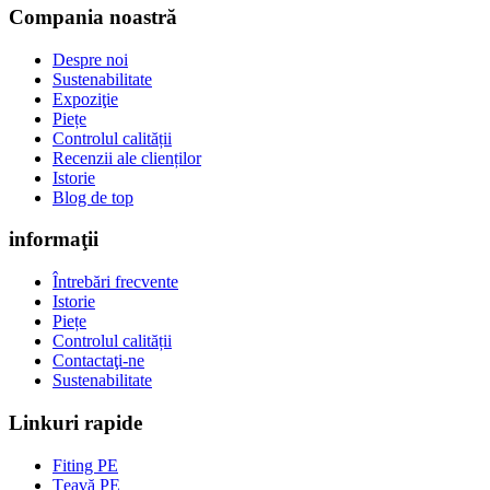
Compania noastră
Despre noi
Sustenabilitate
Expoziţie
Piețe
Controlul calității
Recenzii ale clienților
Istorie
Blog de top
informaţii
Întrebări frecvente
Istorie
Piețe
Controlul calității
Contactaţi-ne
Sustenabilitate
Linkuri rapide
Fiting PE
Țeavă PE