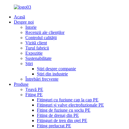
Acasă
Despre noi
Istorie
Recenzii ale clienților
Controlul calității
Vizită client
Turul fabricii
Expoziţie
Sustenabilitate
Ştiri
Știri despre companie
Știri din industrie
Întrebări frecvente
Produse
Țeavă PE
Fiting PE
Fitinguri cu fuziune cap la cap PE
Fitinguri și valve electrofuzionale PE
Fiting de fuziune cu soclu PE
Fiting de drenaj din PE
Fitinguri de tren din oțel PE
Fiting prelucrat PE