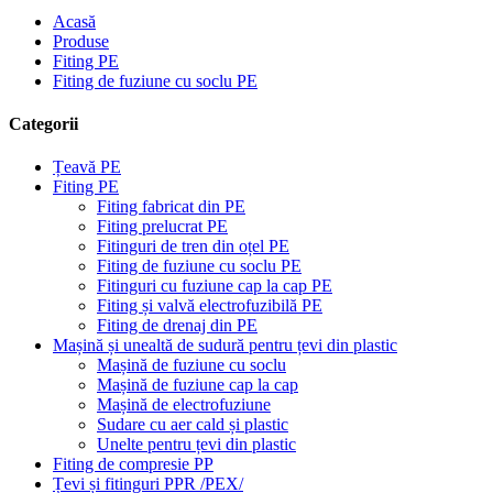
Acasă
Produse
Fiting PE
Fiting de fuziune cu soclu PE
Categorii
Țeavă PE
Fiting PE
Fiting fabricat din PE
Fiting prelucrat PE
Fitinguri de tren din oțel PE
Fiting de fuziune cu soclu PE
Fitinguri cu fuziune cap la cap PE
Fiting și valvă electrofuzibilă PE
Fiting de drenaj din PE
Mașină și unealtă de sudură pentru țevi din plastic
Mașină de fuziune cu soclu
Mașină de fuziune cap la cap
Mașină de electrofuziune
Sudare cu aer cald și plastic
Unelte pentru țevi din plastic
Fiting de compresie PP
Țevi și fitinguri PPR /PEX/