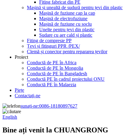
Fiting fabricat din PE
Mașină și unealtă de sudură pentru țevi din plastic
Mașină de fuziune cap la cap
Mașină de electrofuziune
Mașină de fuziune cu soclu
Unelte pentru țevi din plastic
Sudare cu aer cald și plastic
Fiting de compresie PP
Țevi și fitinguri PPR /PEX/
Clemă și conector pentru repararea țevilor
Proiect
Conductă de PE în Africa
Conductă de PE în Mongolia
Conductă de PE în Bangladesh
Conductă PE în cadrul proiectului ONU
Conductă PE în Malaezia
Piețe
Contactaţi-ne
sunați-ne:
0086-18180897627
English
Bine ați venit la CHUANGRONG