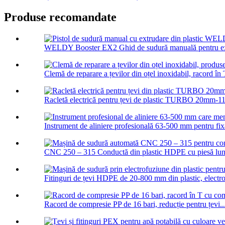
Produse recomandate
WELDY Booster EX2 Ghid de sudură manuală pentru extr
Clemă de reparare a țevilor din oțel inoxidabil, racord în 
Racletă electrică pentru țevi de plastic TURBO 20mm-1
Instrument de aliniere profesională 63-500 mm pentru fixar
CNC 250 – 315 Conductă din plastic HDPE cu piesă lun
Fitinguri de țevi HDPE de 20-800 mm din plastic, electro
Racord de compresie PP de 16 bari, reducție pentru țevi..