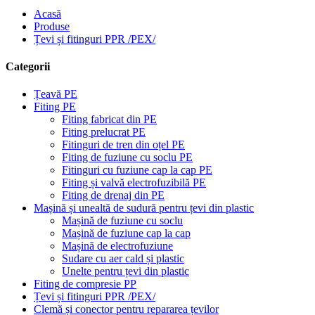
Acasă
Produse
Țevi și fitinguri PPR /PEX/
Categorii
Țeavă PE
Fiting PE
Fiting fabricat din PE
Fiting prelucrat PE
Fitinguri de tren din oțel PE
Fiting de fuziune cu soclu PE
Fitinguri cu fuziune cap la cap PE
Fiting și valvă electrofuzibilă PE
Fiting de drenaj din PE
Mașină și unealtă de sudură pentru țevi din plastic
Mașină de fuziune cu soclu
Mașină de fuziune cap la cap
Mașină de electrofuziune
Sudare cu aer cald și plastic
Unelte pentru țevi din plastic
Fiting de compresie PP
Țevi și fitinguri PPR /PEX/
Clemă și conector pentru repararea țevilor