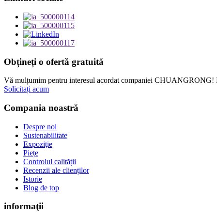
Obțineți o ofertă gratuită
Vă mulțumim pentru interesul acordat companiei CHUANGRONG! Dacă d
Solicitați acum
Compania noastră
Despre noi
Sustenabilitate
Expoziţie
Piețe
Controlul calității
Recenzii ale clienților
Istorie
Blog de top
informaţii