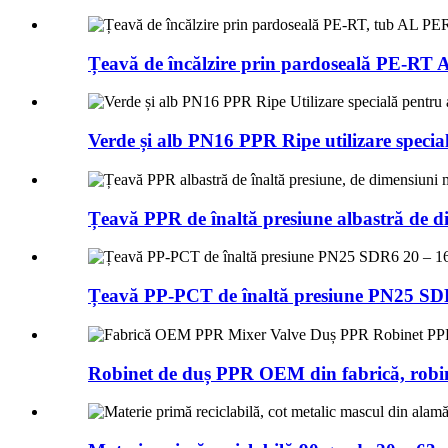
Țeavă de încălzire prin pardoseală PE-RT A
Verde și alb PN16 PPR Ripe utilizare special
Țeavă PPR de înaltă presiune albastră de 
Țeavă PP-PCT de înaltă presiune PN25 SDR
Robinet de duș PPR OEM din fabrică, robi