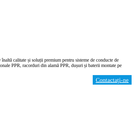
e înaltă calitate și soluții premium pentru sisteme de conducte de
uzionale PPR, racorduri din alamă PPR, dușuri și baterii montate pe
Contactaţi-ne