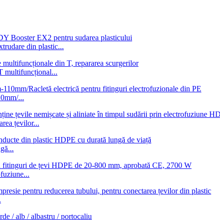
udare din plastic...
T multifuncțional...
10mm/...
ea țevilor...
gă...
fuziune...
.