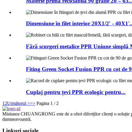
Materie primă reciclabilă 90 grade 20 – 63..
Dimensiune în filet interior 20X1/2′ - 40X1′..
Fără scurgeri metalice PPR Uniune simplă 
Fiting Green Socket Fusion PPR cu cot de 90
Cuplaj pentru țevi PPR ecologic pentru...
1
2
Următorul >
>>
Pagina 1 / 2
Misiunea CHUANGRONG este de a oferi diferiților clienți o soluție per
dumneavoastră.
Linkuri sociale