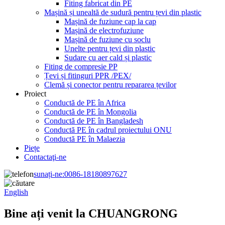
Fiting fabricat din PE
Mașină și unealtă de sudură pentru țevi din plastic
Mașină de fuziune cap la cap
Mașină de electrofuziune
Mașină de fuziune cu soclu
Unelte pentru țevi din plastic
Sudare cu aer cald și plastic
Fiting de compresie PP
Țevi și fitinguri PPR /PEX/
Clemă și conector pentru repararea țevilor
Proiect
Conductă de PE în Africa
Conductă de PE în Mongolia
Conductă de PE în Bangladesh
Conductă PE în cadrul proiectului ONU
Conductă PE în Malaezia
Piețe
Contactaţi-ne
sunați-ne:
0086-18180897627
English
Bine ați venit la CHUANGRONG