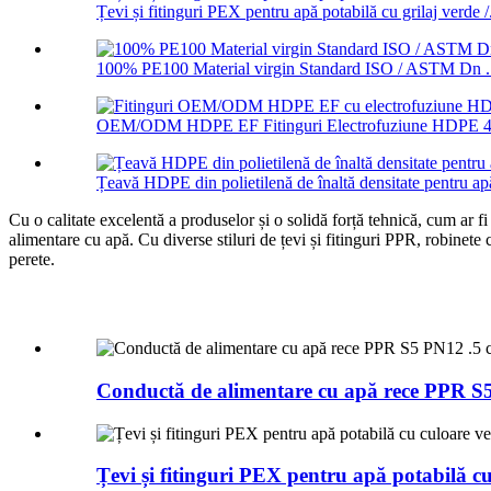
Țevi și fitinguri PEX pentru apă potabilă cu grilaj verde /.
100% PE100 Material virgin Standard ISO / ASTM Dn .
OEM/ODM HDPE EF Fitinguri Electrofuziune HDPE 45
Țeavă HDPE din polietilenă de înaltă densitate pentru apă
Cu o calitate excelentă a produselor și o solidă forță tehnică, cum ar f
alimentare cu apă. Cu diverse stiluri de țevi și fitinguri PPR, robinete
perete.
Conductă de alimentare cu apă rece PPR S5
Țevi și fitinguri PEX pentru apă potabilă cu