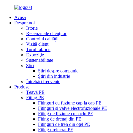
Acasă
Despre noi
Istorie
Recenzii ale clienților
Controlul calității
Vizită client
Turul fabricii
Expoziţie
Sustenabilitate
Ştiri
Știri despre companie
Știri din industrie
Întrebări frecvente
Produse
Țeavă PE
Fiting PE
Fitinguri cu fuziune cap la cap PE
Fitinguri și valve electrofuzionale PE
Fiting de fuziune cu soclu PE
Fiting de drenaj din PE
Fitinguri de tren din oțel PE
Fiting prelucrat PE