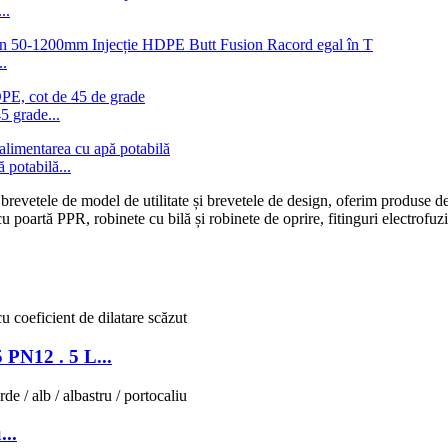
..
..
 grade...
 potabilă...
i brevetele de model de utilitate și brevetele de design, oferim produse d
 cu poartă PPR, robinete cu bilă și robinete de oprire, fitinguri electrof
 PN12 . 5 L...
...