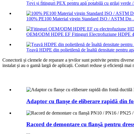
Țevi și fitinguri PEX pentru apă potabilă cu grilaj verde /.
100% PE100 Material virgin Standard ISO / ASTM Dn .
OEM/ODM HDPE EF Fitinguri Electrofuziune HDPE 45
Țeavă HDPE din polietilenă de înaltă densitate pentru apă
Conectorii și clemele de reparare a țevilor sunt potrivite pentru divers
instalat și au o gamă largă de aplicații. Costuri reduse și eficiență ma
Adaptor cu flanșe de eliberare rapidă din fon
Racord de demontare cu flanșă pentru dress