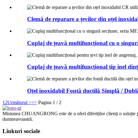
Clemă de reparare a țevilor din oțel inoxida
Cuplaj de țeavă multifuncțional cu o singură
Cuplaj de țeavă multifuncțional tip inel dinț
Oțel inoxidabil Fontă ductilă Simplă / Dublă
1
2
Următorul >
>>
Pagina 1 / 2
Misiunea CHUANGRONG este de a oferi diferiților clienți o soluție per
dumneavoastră.
Linkuri sociale