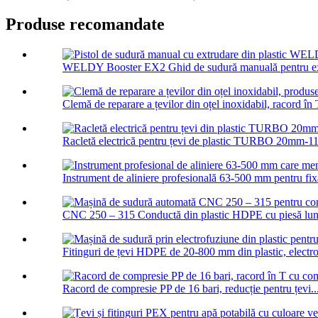
Produse recomandate
WELDY Booster EX2 Ghid de sudură manuală pentru extr
Clemă de reparare a țevilor din oțel inoxidabil, racord în 
Racletă electrică pentru țevi de plastic TURBO 20mm-1
Instrument de aliniere profesională 63-500 mm pentru fixar
CNC 250 – 315 Conductă din plastic HDPE cu piesă lun
Fitinguri de țevi HDPE de 20-800 mm din plastic, electro
Racord de compresie PP de 16 bari, reducție pentru țevi..