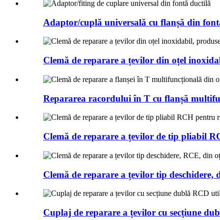
Adaptor/cuplă universală cu flanșă din fontă
Clemă de reparare a țevilor din oțel inoxidab
Repararea racordului în T cu flanșă multifun
Clemă de reparare a țevilor de tip pliabil R
Clemă de reparare a țevilor tip deschidere, 
Cuplaj de reparare a țevilor cu secțiune dub