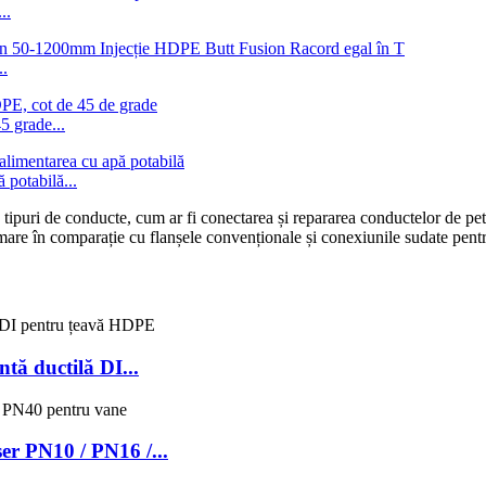
..
..
 grade...
 potabilă...
e tipuri de conducte, cum ar fi conectarea și repararea conductelor de pet
i mare în comparație cu flanșele convenționale și conexiunile sudate pent
tă ductilă DI...
er PN10 / PN16 /...