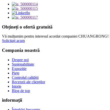
Obțineți o ofertă gratuită
Vă mulțumim pentru interesul acordat companiei CHUANGRONG! Dacă d
Solicitați acum
Compania noastră
Despre noi
Sustenabilitate
Expoziţie
Piețe
Controlul calității
Recenzii ale clienților
Istorie
Blog de top
informaţii
Întrebări frecvente