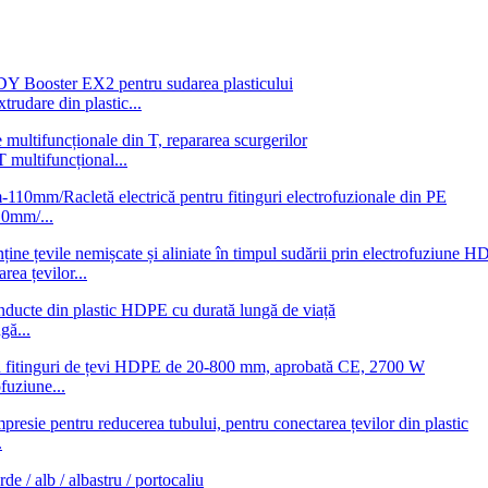
udare din plastic...
T multifuncțional...
10mm/...
ea țevilor...
gă...
fuziune...
.