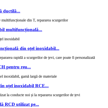
 ductilă...
il multifuncțională...
cțională din oțel inoxidabil...
CH pentru reu...
din oțel inoxidabil RCE...
lă RCD utilizat pe...