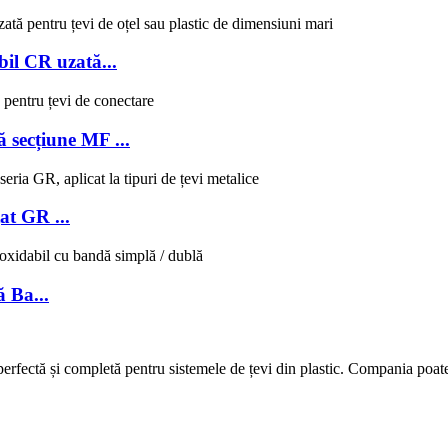
bil CR uzată...
 secțiune MF ...
at GR ...
 Ba...
fectă și completă pentru sistemele de țevi din plastic. Compania poate f