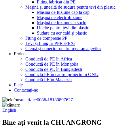
Fiting fabricat din PE
Mașină și unealtă de sudură pentru țevi din plastic
Mașină de fuziune cap la cap
Mașină de electrofuziune
Mașină de fuziune cu soclu
Unelte pentru țevi din plastic
Sudare cu aer cald și plastic
Fiting de compresie PP
Țevi și fitinguri PPR /PEX/
Clemă și conector pentru repararea țevilor
Proiect
Conductă de PE în Africa
Conductă de PE în Mongolia
Conductă de PE în Bangladesh
Conductă PE în cadrul proiectului ONU
Conductă PE în Malaezia
Piețe
Contactaţi-ne
sunați-ne:
0086-18180897627
English
Bine ați venit la CHUANGRONG