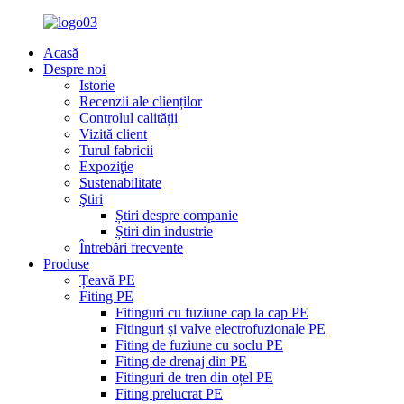
Acasă
Despre noi
Istorie
Recenzii ale clienților
Controlul calității
Vizită client
Turul fabricii
Expoziţie
Sustenabilitate
Ştiri
Știri despre companie
Știri din industrie
Întrebări frecvente
Produse
Țeavă PE
Fiting PE
Fitinguri cu fuziune cap la cap PE
Fitinguri și valve electrofuzionale PE
Fiting de fuziune cu soclu PE
Fiting de drenaj din PE
Fitinguri de tren din oțel PE
Fiting prelucrat PE