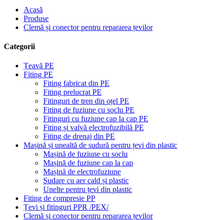
Acasă
Produse
Clemă și conector pentru repararea țevilor
Categorii
Țeavă PE
Fiting PE
Fiting fabricat din PE
Fiting prelucrat PE
Fitinguri de tren din oțel PE
Fiting de fuziune cu soclu PE
Fitinguri cu fuziune cap la cap PE
Fiting și valvă electrofuzibilă PE
Fiting de drenaj din PE
Mașină și unealtă de sudură pentru țevi din plastic
Mașină de fuziune cu soclu
Mașină de fuziune cap la cap
Mașină de electrofuziune
Sudare cu aer cald și plastic
Unelte pentru țevi din plastic
Fiting de compresie PP
Țevi și fitinguri PPR /PEX/
Clemă și conector pentru repararea țevilor