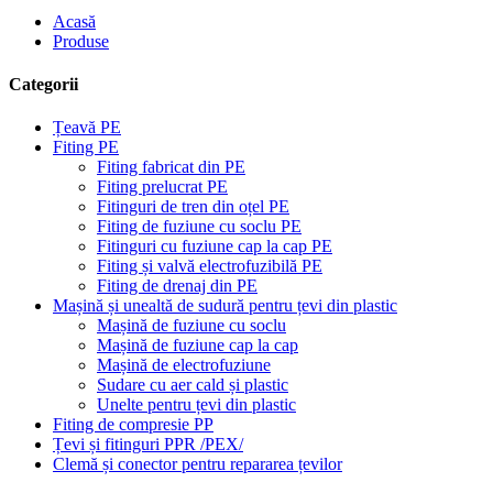
Acasă
Produse
Categorii
Țeavă PE
Fiting PE
Fiting fabricat din PE
Fiting prelucrat PE
Fitinguri de tren din oțel PE
Fiting de fuziune cu soclu PE
Fitinguri cu fuziune cap la cap PE
Fiting și valvă electrofuzibilă PE
Fiting de drenaj din PE
Mașină și unealtă de sudură pentru țevi din plastic
Mașină de fuziune cu soclu
Mașină de fuziune cap la cap
Mașină de electrofuziune
Sudare cu aer cald și plastic
Unelte pentru țevi din plastic
Fiting de compresie PP
Țevi și fitinguri PPR /PEX/
Clemă și conector pentru repararea țevilor