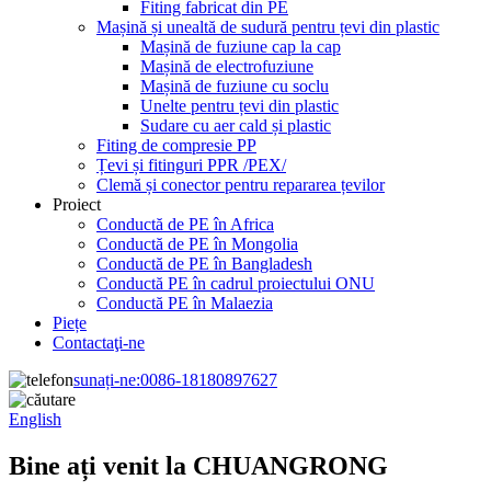
Fiting fabricat din PE
Mașină și unealtă de sudură pentru țevi din plastic
Mașină de fuziune cap la cap
Mașină de electrofuziune
Mașină de fuziune cu soclu
Unelte pentru țevi din plastic
Sudare cu aer cald și plastic
Fiting de compresie PP
Țevi și fitinguri PPR /PEX/
Clemă și conector pentru repararea țevilor
Proiect
Conductă de PE în Africa
Conductă de PE în Mongolia
Conductă de PE în Bangladesh
Conductă PE în cadrul proiectului ONU
Conductă PE în Malaezia
Piețe
Contactaţi-ne
sunați-ne:
0086-18180897627
English
Bine ați venit la CHUANGRONG