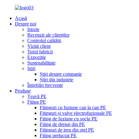
Acasă
Despre noi
Istorie
Recenzii ale clienților
Controlul calității
Vizită client
Turul fabricii
Expoziţie
Sustenabilitate
Ştiri
Știri despre companie
Știri din industrie
Întrebări frecvente
Produse
Țeavă PE
Fiting PE
Fitinguri cu fuziune cap la cap PE
Fitinguri și valve electrofuzionale PE
Fiting de fuziune cu soclu PE
Fiting de drenaj din PE
Fitinguri de tren din oțel PE
Fiting prelucrat PE