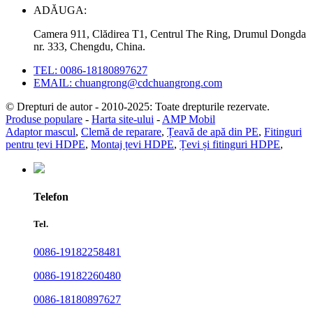
ADĂUGA:
Camera 911, Clădirea T1, Centrul The Ring, Drumul Dongda
nr. 333, Chengdu, China.
TEL: 0086-18180897627
EMAIL: chuangrong@cdchuangrong.com
© Drepturi de autor - 2010-2025: Toate drepturile rezervate.
Produse populare
-
Harta site-ului
-
AMP Mobil
Adaptor mascul
,
Clemă de reparare
,
Țeavă de apă din PE
,
Fitinguri
pentru țevi HDPE
,
Montaj țevi HDPE
,
Țevi și fitinguri HDPE
,
Telefon
Tel.
0086-19182258481
0086-19182260480
0086-18180897627