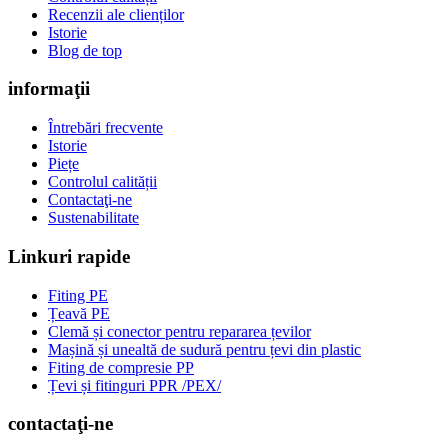
Recenzii ale clienților
Istorie
Blog de top
informaţii
Întrebări frecvente
Istorie
Piețe
Controlul calității
Contactaţi-ne
Sustenabilitate
Linkuri rapide
Fiting PE
Țeavă PE
Clemă și conector pentru repararea țevilor
Mașină și unealtă de sudură pentru țevi din plastic
Fiting de compresie PP
Țevi și fitinguri PPR /PEX/
contactaţi-ne