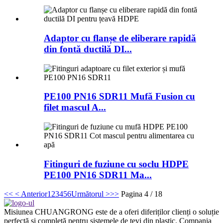
Adaptor cu flanșe de eliberare rapidă
din fontă ductilă DI...
PE100 PN16 SDR11 Mufă Fusion cu
filet mascul A...
Fitinguri de fuziune cu soclu HDPE
PE100 PN16 SDR11 Ma...
<<
< Anterior
1
2
3
4
5
6
Următorul >
>>
Pagina 4 / 18
Misiunea CHUANGRONG este de a oferi diferiților clienți o soluție
perfectă și completă pentru sistemele de țevi din plastic. Compania