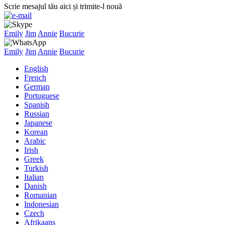
Scrie mesajul tău aici și trimite-l nouă
Emily
Jim
Annie
Bucurie
Emily
Jim
Annie
Bucurie
English
French
German
Portuguese
Spanish
Russian
Japanese
Korean
Arabic
Irish
Greek
Turkish
Italian
Danish
Romanian
Indonesian
Czech
Afrikaans