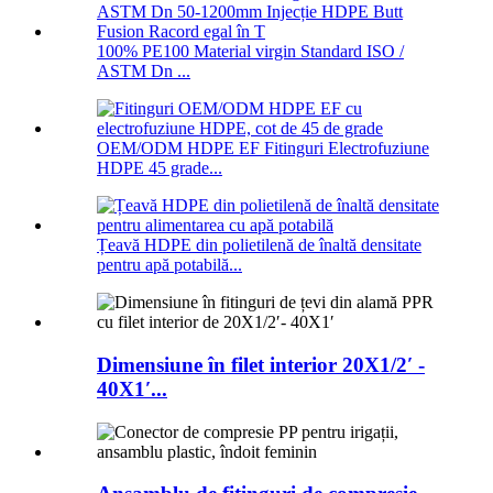
100% PE100 Material virgin Standard ISO /
ASTM Dn ...
OEM/ODM HDPE EF Fitinguri Electrofuziune
HDPE 45 grade...
Țeavă HDPE din polietilenă de înaltă densitate
pentru apă potabilă...
Dimensiune în filet interior 20X1/2′ -
40X1′...