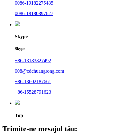
0086-19182275485
0086-18180897627
Skype
Skype
+86-13183827492
008@cdchuangrong.com
+86-13602187661
+86-15528791623
Top
Trimite-ne mesajul tău: