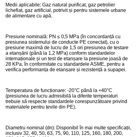
Medii aplicabile: Gaz natural purificat, gaz petrolier
lichefiat, gaz artificial, potrivit și pentru sistemele urbane
de alimentare cu apă.
Presiune nominală: PN ≤ 0,5 MPa (în concordanță cu
presiunea sistemului de conducte PE conectat), cu o
presiune maximă de lucru de 1,5 ori presiunea de testare
a etanșării (până la 1,2 MPa) conform standardelor
internaționale și un test de etanșare la presiune joasă de
28 KPa, în conformitate cu standardele ASME, pentru a
verifica performanța de etanșare și rezistență a supapei.
Temperatura de funcționare: -20°C până la +40°C
(presiunea de lucru admisibilă la diferite temperaturi
trebuie să respecte standardele corespunzătoare privind
materialele pentru țevile din PE).
Diametru nominal (dn): Disponibil în mai multe specificații,
inclusiv 32, 40, 50, 63, 75, 90, 110, 125, 160, 180, 200,