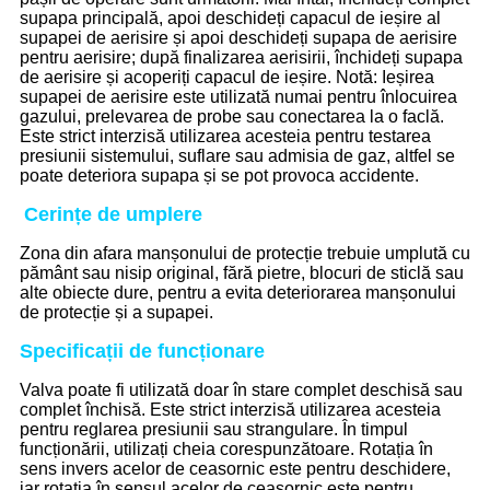
supapa principală, apoi deschideți capacul de ieșire al
supapei de aerisire și apoi deschideți supapa de aerisire
pentru aerisire; după finalizarea aerisirii, închideți supapa
de aerisire și acoperiți capacul de ieșire. Notă: Ieșirea
supapei de aerisire este utilizată numai pentru înlocuirea
gazului, prelevarea de probe sau conectarea la o faclă.
Este strict interzisă utilizarea acesteia pentru testarea
presiunii sistemului, suflare sau admisia de gaz, altfel se
poate deteriora supapa și se pot provoca accidente.
Cerințe de umplere
Zona din afara manșonului de protecție trebuie umplută cu
pământ sau nisip original, fără pietre, blocuri de sticlă sau
alte obiecte dure, pentru a evita deteriorarea manșonului
de protecție și a supapei.
Specificații de funcționare
Valva poate fi utilizată doar în stare complet deschisă sau
complet închisă. Este strict interzisă utilizarea acesteia
pentru reglarea presiunii sau strangulare. În timpul
funcționării, utilizați cheia corespunzătoare. Rotația în
sens invers acelor de ceasornic este pentru deschidere,
iar rotația în sensul acelor de ceasornic este pentru