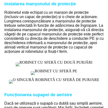
Instalarea manșonului de protecție
Robinetul este echipat cu un manșon de protecție
(inclusiv un capac de protecție) și o cheie de acționare.
Lungimea corespunzătoare a manșonului de protecție
trebuie selectată în funcție de adâncimea de îngropare. La
instalarea manșonului de protecție, asigurați-vă că direcția
săgeții de pe capacul manșonului de protecție este perfect
consistentă cu direcția de deschidere a conductei PE și cu
deschiderea inferioară a manșonului de protecție, apoi
aliniați vertical manșonul de protecție cu capacul de
acționare al robinetului și fixați-l ferm.
Funcționarea supapei de aerisire
Dacă se utilizează o supapă cu dublă sau simplă aerisire,
pașii de operare sunt următorii: Mai întâi, închideți complet