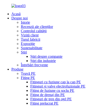
Acasă
Despre noi
Istorie
Recenzii ale clienților
Controlul calității
Vizită client
Turul fabricii
Expoziţie
Sustenabilitate
Ştiri
Știri despre companie
Știri din industrie
Întrebări frecvente
Produse
Țeavă PE
Fiting PE
Fitinguri cu fuziune cap la cap PE
Fitinguri și valve electrofuzionale PE
Fiting de fuziune cu soclu PE
Fiting de drenaj din PE
Fitinguri de tren din oțel PE
Fiting prelucrat PE