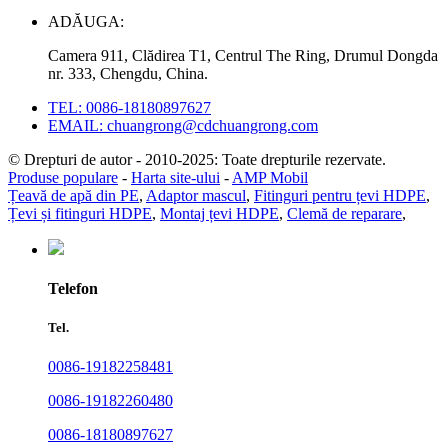
ADĂUGA:
Camera 911, Clădirea T1, Centrul The Ring, Drumul Dongda
nr. 333, Chengdu, China.
TEL: 0086-18180897627
EMAIL: chuangrong@cdchuangrong.com
© Drepturi de autor - 2010-2025: Toate drepturile rezervate.
Produse populare
-
Harta site-ului
-
AMP Mobil
Țeavă de apă din PE
,
Adaptor mascul
,
Fitinguri pentru țevi HDPE
,
Țevi și fitinguri HDPE
,
Montaj țevi HDPE
,
Clemă de reparare
,
Telefon
Tel.
0086-19182258481
0086-19182260480
0086-18180897627