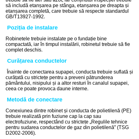
să includă etanșarea pe stânga, etanșarea pe dreapta și
etanșarea completă, care trebuie să respecte standardul
GB/T13927-1992.
Poziția de instalare
Robinetele trebuie instalate pe o fundație bine
compactată, iar în timpul instalării, robinetul trebuie să fie
complet deschis.
Curățarea conductelor
Înainte de conectarea supapei, conducta trebuie suflată și
curățată cu strictețe pentru a preveni pătrunderea
pământului, nisipului și a altor resturi în canalul supapei,
ceea ce poate provoca daune interne.
Metodă de conectare
Conexiunea dintre robinet și conducta de polietilenă (PE)
trebuie realizată prin fuziune cap la cap sau
electrofuziune, respectând cu strictețe „Regulile tehnice
pentru sudarea conductelor de gaz din polietilenă” (TSG
D2002-2006).