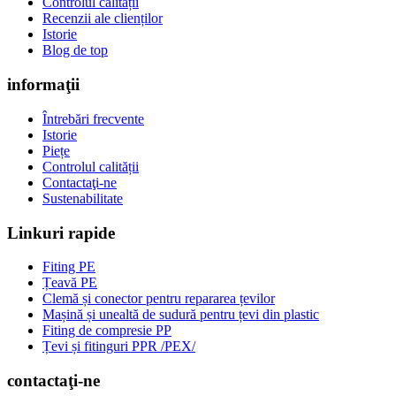
Controlul calității
Recenzii ale clienților
Istorie
Blog de top
informaţii
Întrebări frecvente
Istorie
Piețe
Controlul calității
Contactaţi-ne
Sustenabilitate
Linkuri rapide
Fiting PE
Țeavă PE
Clemă și conector pentru repararea țevilor
Mașină și unealtă de sudură pentru țevi din plastic
Fiting de compresie PP
Țevi și fitinguri PPR /PEX/
contactaţi-ne