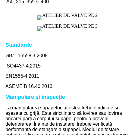
250, 315, 355 și 400.
Standarde
GB/T 15558.3-2008
ISO4437-4:2015
EN1555-4:2011
ASEME B 16.40:2013
Manipulare și inspecție
La manipularea supapelor, acestea trebuie ridicate și
așezate cu grijă. Este strict interzisă lovirea sau lovirea
oricărei părți a corpului supapei pentru a preveni
deteriorarea. Înainte de instalare, trebuie verificată
performanța de etanșare a supapei. Mediul de testare
trebuie să fie aer sau azot, iar conținutul inspecției trebuie