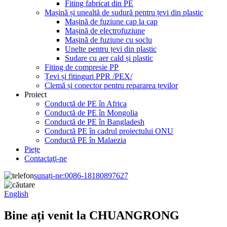
Fiting fabricat din PE
Mașină și unealtă de sudură pentru țevi din plastic
Mașină de fuziune cap la cap
Mașină de electrofuziune
Mașină de fuziune cu soclu
Unelte pentru țevi din plastic
Sudare cu aer cald și plastic
Fiting de compresie PP
Țevi și fitinguri PPR /PEX/
Clemă și conector pentru repararea țevilor
Proiect
Conductă de PE în Africa
Conductă de PE în Mongolia
Conductă de PE în Bangladesh
Conductă PE în cadrul proiectului ONU
Conductă PE în Malaezia
Piețe
Contactaţi-ne
sunați-ne:
0086-18180897627
English
Bine ați venit la CHUANGRONG