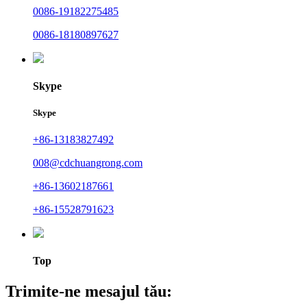
0086-19182275485
0086-18180897627
Skype
Skype
+86-13183827492
008@cdchuangrong.com
+86-13602187661
+86-15528791623
Top
Trimite-ne mesajul tău: