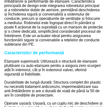
îmbătrânire și performanțe de etanșare. Caracteristica
principală de design este integrarea robinetului principal
și a robinetelor duble de aerisire, permițând deschiderea
și închiderea sigură și convenabilă a sistemului de
conducte, precum și operațiunile de ventilație și înlocuire
a mediului. Robinetul este îngropat direct în pământ și
poate fi acționat de la suprafață cu un manșon de protecție
și o cheie dedicată, simplificând considerabil procesul de
întreținere. Este un actuator ideal pentru asigurarea
funcționării sigure și convenabile a rețelelor de conducte
subterane din PE.
Caracteristici de performanță
Etanșare superioară: Utilizează o structură de etanșare
plutitoare cu auto-etanșare pentru a asigura zero scurgeri
atât în ​​interiorul, cât și în exteriorul valvei, oferind
siguranță și fiabilitate.
Durabilitate de lungă durată: Structura complet din plastic
nu necesită tratament anticoroziv, impermeabilizare sau
anti-îmbătrânire și are o durată de viață de până la 50 de
ani în condițiile de proiectare.
Operare ușoară: Ușoară, cu un cuplu mic de deschidere și