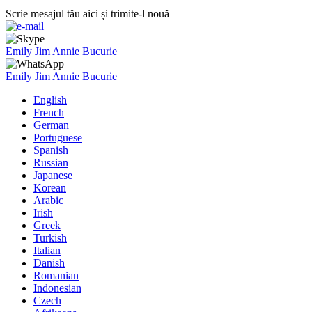
Scrie mesajul tău aici și trimite-l nouă
Emily
Jim
Annie
Bucurie
Emily
Jim
Annie
Bucurie
English
French
German
Portuguese
Spanish
Russian
Japanese
Korean
Arabic
Irish
Greek
Turkish
Italian
Danish
Romanian
Indonesian
Czech