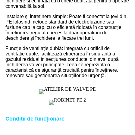
închidere și echipată cu o cheie dedicată pentru o operare
convenabilă la sol.
Instalare și întreținere simple: Poate fi conectat la țevi din
PE folosind metode standard de electrofuziune sau
fuziune cap la cap, cu o eficiență ridicată în construcție.
Întreținerea regulată necesită doar operațiuni de
deschidere și închidere la fiecare trei luni.
Funcție de ventilație dublă: Integrată cu orificii de
ventilație duble, facilitează eliberarea în siguranță a
gazului rezidual în secțiunea conductei din aval după
închiderea valvei principale, ceea ce reprezintă o
caracteristică de siguranță crucială pentru întreținere,
renovare sau gestionarea situațiilor de urgență.
Condiții de funcționare