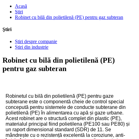
Acasă
Ştiri
Robinet cu bilă din polietilenă (PE) pentru gaz subteran
Ştiri
Știri despre companie
Știri din industrie
Robinet cu bilă din polietilenă (PE)
pentru gaz subteran
Robinetul cu bilă din polietilenă (PE) pentru gaze
subterane este o componentă cheie de control special
concepută pentru sistemele de conducte subterane din
polietilenă (PE) în alimentarea cu apă și gaze urbane.
Acest robinet are o structură complet din plastic (PE),
materialul principal fiind polietilena (PE100 sau PE80) și
un raport dimensional standard (SDR) de 11. Se
mândrește cu o rezistență excelentă la coroziune, anti-