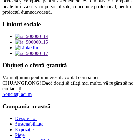
perfectă și completă pentru sistemele de țevi din plastic. Compania
poate furniza servicii personalizate, concepute profesional, pentru
proiectul dumneavoastră.
Linkuri sociale
Obțineți o ofertă gratuită
Vă mulțumim pentru interesul acordat companiei
CHUANGRONG! Dacă doriți să aflați mai multe, vă rugăm să ne
contactați.
Solicitați acum
Compania noastră
Despre noi
Sustenabilitate
Expoziţie
Piețe