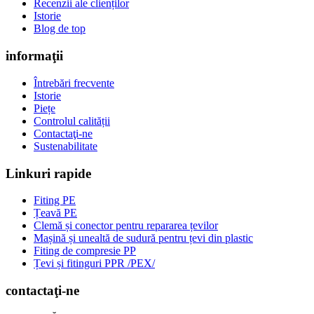
Recenzii ale clienților
Istorie
Blog de top
informaţii
Întrebări frecvente
Istorie
Piețe
Controlul calității
Contactaţi-ne
Sustenabilitate
Linkuri rapide
Fiting PE
Țeavă PE
Clemă și conector pentru repararea țevilor
Mașină și unealtă de sudură pentru țevi din plastic
Fiting de compresie PP
Țevi și fitinguri PPR /PEX/
contactaţi-ne