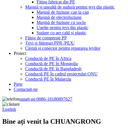
Fiting fabricat din PE
Mașină și unealtă de sudură pentru țevi din plastic
Mașină de fuziune cap la cap
Mașină de electrofuziune
Mașină de fuziune cu soclu
Unelte pentru țevi din plastic
Sudare cu aer cald și plastic
Fiting de compresie PP
Țevi și fitinguri PPR /PEX/
Clemă și conector pentru repararea țevilor
Proiect
Conductă de PE în Africa
Conductă de PE în Mongolia
Conductă de PE în Bangladesh
Conductă PE în cadrul proiectului ONU
Conductă PE în Malaezia
Piețe
Contactaţi-ne
sunați-ne:
0086-18180897627
English
Bine ați venit la CHUANGRONG