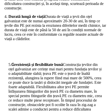
dificultatea construcției și, în același timp, scurtează perioada de
construcție.
4.
Durată lungă de viață
Durata de viață a țevii din oțel
galvanizat este de numai aproximativ 20-30 de ani, în timp ce
țevile din PE pot rezista la eroziunea diferitelor medii chimice, iar
durata de viață este de până la 50 de ani în condiții normale de
lucru, ceea ce este în conformitate cu regulile noastre actuale de
viață a clădirilor.
5
.
G
rezistență și flexibilitate bună
Construcția țevilor din
oțel galvanizat are cerințe mai mari pentru fundația țevilor și
o adaptabilitate slabă; țeava PE este o țeavă de înaltă
rezistență, alungirea la rupere fiind mai mare de 500%, ceea
ce poate duce la tasări și dislocări inegale ale fundației. Este
foarte adaptabilă. Flexibilitatea altor țevi PE permite
înfășurarea fitingurilor din țeavă PE cu diametru mare, în
special pentru fitingurile din țeavă PE cu diametru mic, ceea
ce reduce multe piese receptoare. În timpul procesului de
construcție, obstacolele pot fi ocolite în raza în zig-zag a
scalei admise a conductei pentru a reduce dificultatea