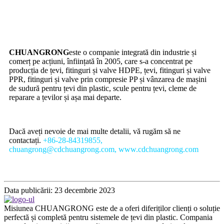
CHUANGRONG
este o companie integrată din industrie și
comerț pe acțiuni, înființată în 2005, care s-a concentrat pe
producția de țevi, fitinguri și valve HDPE, țevi, fitinguri și valve
PPR, fitinguri și valve prin compresie PP și vânzarea de mașini
de sudură pentru țevi din plastic, scule pentru țevi, cleme de
reparare a țevilor și așa mai departe.
Dacă aveți nevoie de mai multe detalii, vă rugăm să ne
contactați.
+86-28-84319855,
chuangrong@cdchuangrong.com, www.cdchuangrong.com
Data publicării: 23 decembrie 2023
Misiunea CHUANGRONG este de a oferi diferiților clienți o soluție
perfectă și completă pentru sistemele de țevi din plastic. Compania