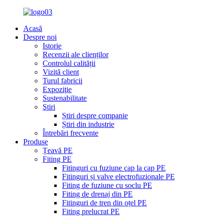
Acasă
Despre noi
Istorie
Recenzii ale clienților
Controlul calității
Vizită client
Turul fabricii
Expoziţie
Sustenabilitate
Ştiri
Știri despre companie
Știri din industrie
Întrebări frecvente
Produse
Țeavă PE
Fiting PE
Fitinguri cu fuziune cap la cap PE
Fitinguri și valve electrofuzionale PE
Fiting de fuziune cu soclu PE
Fiting de drenaj din PE
Fitinguri de tren din oțel PE
Fiting prelucrat PE