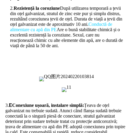
2.
Rezistență la coroziune
După utilizarea temporară a țevii
din oțel galvanizat, stratul de zinc este pur și simplu distrus,
rezultând coroziunea țevii de oțel. Durata de viață a țevii din
oțel galvanizat este de aproximativ 10 ani.
Conductă de
alimentare cu apă din PE
Are o bună stabilitate chimică și o
excelentă rezistență la coroziune. Sexul, care nu
reacționează chimic cu alte elemente din apă, are o durată de
viață de până la 50 de ani.
3
.
E
Conexiune ușoară, instalare simplă:
Țeava de oțel
galvanizat nu trebuie sudată. Atunci când flanșa sudată trebuie
conectată la o singură piesă de conectare, stratul galvanizat
deteriorat prin sudare trebuie tratat cu protecție anticorozivă;
țeava de alimentare cu apă din PE adoptă conexiunea prin topire
la cald. Este convenabilă și rapidă, reduce considerabil