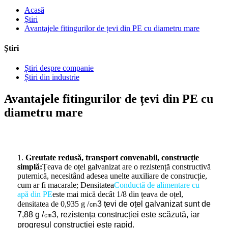
Acasă
Ştiri
Avantajele fitingurilor de țevi din PE cu diametru mare
Ştiri
Știri despre companie
Știri din industrie
Avantajele fitingurilor de țevi din PE cu
diametru mare
1.
Greutate redusă, transport convenabil, construcție
simplă:
Țeava de oțel galvanizat are o rezistență constructivă
puternică, necesitând adesea unelte auxiliare de construcție,
cum ar fi macarale; Densitatea
Conductă de alimentare cu
apă din PE
este mai mică decât 1/8 din țeava de oțel,
densitatea de 0,935 g /
㎝
3 țevi de oțel galvanizat sunt de
7,88 g /
㎝
3, rezistența construcției este scăzută, iar
progresul construcției este rapid.