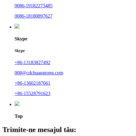
0086-19182275485
0086-18180897627
Skype
Skype
+86-13183827492
008@cdchuangrong.com
+86-13602187661
+86-15528791623
Top
Trimite-ne mesajul tău: