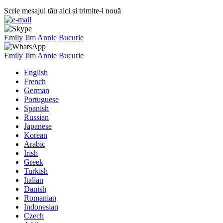
Scrie mesajul tău aici și trimite-l nouă
Emily
Jim
Annie
Bucurie
Emily
Jim
Annie
Bucurie
English
French
German
Portuguese
Spanish
Russian
Japanese
Korean
Arabic
Irish
Greek
Turkish
Italian
Danish
Romanian
Indonesian
Czech