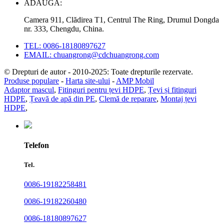
ADĂUGA:
Camera 911, Clădirea T1, Centrul The Ring, Drumul Dongda
nr. 333, Chengdu, China.
TEL: 0086-18180897627
EMAIL: chuangrong@cdchuangrong.com
© Drepturi de autor - 2010-2025: Toate drepturile rezervate.
Produse populare
-
Harta site-ului
-
AMP Mobil
Adaptor mascul
,
Fitinguri pentru țevi HDPE
,
Țevi și fitinguri
HDPE
,
Țeavă de apă din PE
,
Clemă de reparare
,
Montaj țevi
HDPE
,
Telefon
Tel.
0086-19182258481
0086-19182260480
0086-18180897627