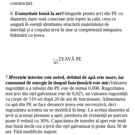
construcției.
6.
Etanșeitate bună la aer
Fitingurile pentru țevi din PE cu
diametru mare sunt conectate prin topire la cald, ceea ce
asigură în esență identitatea structurii materialului de
interfață și a corpului țevii în sine și completează integrarea
îmbinării cu țeava.
7.
I
Peretele interior este neted, debitul de apă este mare, iar
consumul de energie în timpul funcționării este mic:
Valoarea
rugozității n a tubului din PE este de numai 0,008. Rugozitatea
noii țevi din oțel galvanizat este de 0,025, iar valoarea rugozității
va crește de 510 ori după 20 de ani de funcționare. Alimentarea
cu apă din PE se face deoarece țeava este necorozivă, deci
rugozitatea acesteia nu se modifică în timp. La același diametru al
țevii și aceeași presiune a apei, pierderea de rezistență pe parcurs
poate fi redusă cu 30%. Capacitatea de transfer al apei este mult
mai bună decât cea a țevii din oțel galvanizat și poate dura 50 de
ani. Fără modificări majore.