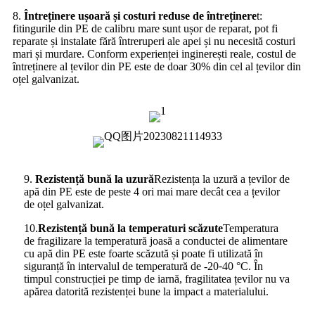
8.
Întreținere ușoară și costuri reduse de întreținere
t:
fitingurile din PE de calibru mare sunt ușor de reparat, pot fi
reparate și instalate fără întreruperi ale apei și nu necesită costuri
mari și murdare. Conform experienței inginerești reale, costul de
întreținere al țevilor din PE este de doar 30% din cel al țevilor din
oțel galvanizat.
9.
Rezistență bună la uzură
Rezistența la uzură a țevilor de
apă din PE este de peste 4 ori mai mare decât cea a țevilor
de oțel galvanizat.
10.
Rezistență bună la temperaturi scăzute
Temperatura
de fragilizare la temperatură joasă a conductei de alimentare
cu apă din PE este foarte scăzută și poate fi utilizată în
siguranță în intervalul de temperatură de -20
-
40 °C. În
timpul construcției pe timp de iarnă, fragilitatea țevilor nu va
apărea datorită rezistenței bune la impact a materialului.