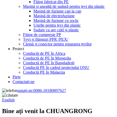
Fiting fabricat din PE
Mașină și unealtă de sudură pentru țevi din plastic
Mașină de fuziune cap la cap
Mașină de electrofuziune
Mașină de fuziune cu soclu
Unelte pentru țevi din plastic
Sudare cu aer cald și plastic
Fiting de compresie PP
Țevi și fitinguri PPR /PEX/
Clemă și conector pentru repararea țevilor
Proiect
Conductă de PE în Africa
Conductă de PE în Mongolia
Conductă de PE în Bangladesh
Conductă PE în cadrul proiectului ONU
Conductă PE în Malaezia
Piețe
Contactaţi-ne
sunați-ne:
0086-18180897627
English
Bine ați venit la CHUANGRONG