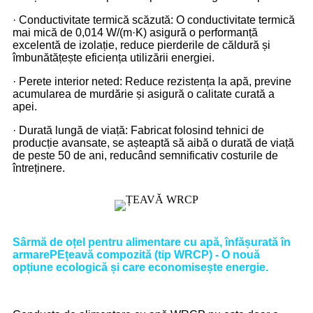
· Conductivitate termică scăzută: O conductivitate termică
mai mică de 0,014 W/(m·K) asigură o performanță
excelentă de izolație, reduce pierderile de căldură și
îmbunătățește eficiența utilizării energiei.
· Perete interior neted: Reduce rezistența la apă, previne
acumularea de murdărie și asigură o calitate curată a
apei.
· Durată lungă de viață: Fabricat folosind tehnici de
producție avansate, se așteaptă să aibă o durată de viață
de peste 50 de ani, reducând semnificativ costurile de
întreținere.
Sârmă de oțel pentru alimentare cu apă, înfășurată în
armare
PE
țeavă compozită (tip WRCP) - O nouă
opțiune ecologică și care economisește energie
.