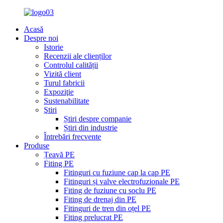
Acasă
Despre noi
Istorie
Recenzii ale clienților
Controlul calității
Vizită client
Turul fabricii
Expoziţie
Sustenabilitate
Ştiri
Știri despre companie
Știri din industrie
Întrebări frecvente
Produse
Țeavă PE
Fiting PE
Fitinguri cu fuziune cap la cap PE
Fitinguri și valve electrofuzionale PE
Fiting de fuziune cu soclu PE
Fiting de drenaj din PE
Fitinguri de tren din oțel PE
Fiting prelucrat PE