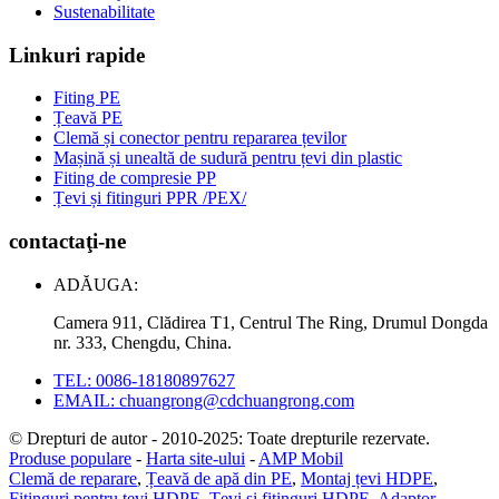
Sustenabilitate
Linkuri rapide
Fiting PE
Țeavă PE
Clemă și conector pentru repararea țevilor
Mașină și unealtă de sudură pentru țevi din plastic
Fiting de compresie PP
Țevi și fitinguri PPR /PEX/
contactaţi-ne
ADĂUGA:
Camera 911, Clădirea T1, Centrul The Ring, Drumul Dongda
nr. 333, Chengdu, China.
TEL: 0086-18180897627
EMAIL: chuangrong@cdchuangrong.com
© Drepturi de autor - 2010-2025: Toate drepturile rezervate.
Produse populare
-
Harta site-ului
-
AMP Mobil
Clemă de reparare
,
Țeavă de apă din PE
,
Montaj țevi HDPE
,
Fitinguri pentru țevi HDPE
,
Țevi și fitinguri HDPE
,
Adaptor