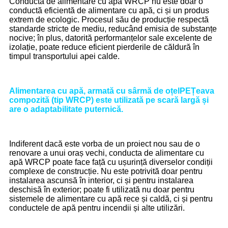
Conducta de alimentare cu apă WRCP nu este doar o
conductă eficientă de alimentare cu apă, ci și un produs
extrem de ecologic. Procesul său de producție respectă
standarde stricte de mediu, reducând emisia de substanțe
nocive; în plus, datorită performanțelor sale excelente de
izolație, poate reduce eficient pierderile de căldură în
timpul transportului apei calde.
Alimentarea cu apă, armată cu sârmă de oțel
PE
Țeava
compozită (tip WRCP) este utilizată pe scară largă și
are o adaptabilitate puternică.
Indiferent dacă este vorba de un proiect nou sau de o
renovare a unui oraș vechi, conducta de alimentare cu
apă WRCP poate face față cu ușurință diverselor condiții
complexe de construcție. Nu este potrivită doar pentru
instalarea ascunsă în interior, ci și pentru instalarea
deschisă în exterior; poate fi utilizată nu doar pentru
sistemele de alimentare cu apă rece și caldă, ci și pentru
conductele de apă pentru incendii și alte utilizări.