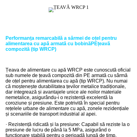
Performanța remarcabilă a sârmei de oțel pentru
alimentarea cu apă armată cu bobină
PE
țeavă
compozită (tip WRCP)
Țeava de alimentare cu apă WRCP este cunoscută oficial
sub numele de țeavă compozită din PE armată cu sârmă
de oțel pentru alimentarea cu apă (tip WRCP). Nu numai
că moștenește durabilitatea țevilor metalice tradiționale,
dar integrează și avantajele unice ale noilor materiale
nemetalice, asigurându-i o rezistență excelentă la
coroziune și presiune. Este potrivită în special pentru
rețelele urbane de alimentare cu apă, zonele rezidențiale
și scenariile de transport industrial al apei.
· Rezistență ridicată și la presiune: Capabil să reziste la o
presiune de lucru de până la 5 MPa, asigurând o
funcționare stabilă pentru o perioadă lungă de timp.