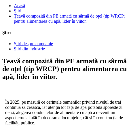
Acasă
Ştiri
Țeavă compozită din PE armată cu sârmă de oțel (tip WRCP)
pentru alimentarea cu apă, lider în viitor.
Ştiri
Știri despre companie
Știri din industrie
Țeavă compozită din PE armată cu sârmă
de oțel (tip WRCP) pentru alimentarea cu
apă, lider în viitor.
În 2025, pe măsură ce cerințele oamenilor privind nivelul de trai
continuă să crească, iar atenția lor față de apa potabilă sporește zi
de zi, alegerea conductelor de alimentare cu apă a devenit un
aspect crucial atât în ​​decorarea locuințelor, cât și în construcția de
facilități publice.