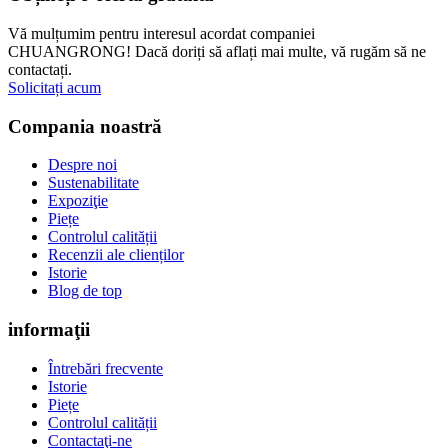
Vă mulțumim pentru interesul acordat companiei
CHUANGRONG! Dacă doriți să aflați mai multe, vă rugăm să ne
contactați.
Solicitați acum
Compania noastră
Despre noi
Sustenabilitate
Expoziţie
Piețe
Controlul calității
Recenzii ale clienților
Istorie
Blog de top
informaţii
Întrebări frecvente
Istorie
Piețe
Controlul calității
Contactaţi-ne