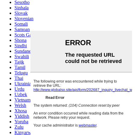
Sesotho
Sinhala
Slovak
Slovenian
Somali
Samoan
Scots Gaelic
Shona
Sindhi
Sundanese
Swahili
Tajik
Tamil
Telugu
Thai
Ukrainian
Urdu
Uzbek
Vietnamese
Welsh
Xhosa
Yiddish
Yoruba
Zulu
Kinyarwanda