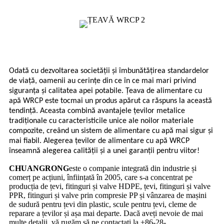
Odată cu dezvoltarea societății și îmbunătățirea standardelor
de viață, oamenii au cerințe din ce în ce mai mari privind
siguranța și calitatea apei potabile. Țeava de alimentare cu
apă WRCP este tocmai un produs apărut ca răspuns la această
tendință. Aceasta combină avantajele țevilor metalice
tradiționale cu caracteristicile unice ale noilor materiale
compozite, creând un sistem de alimentare cu apă mai sigur și
mai fiabil. Alegerea țevilor de alimentare cu apă WRCP
înseamnă alegerea calității și a unei garanții pentru viitor!
CHUANGRONG
este o companie integrată din industrie și
comerț pe acțiuni, înființată în 2005, care s-a concentrat pe
producția de țevi, fitinguri și valve HDPE, țevi, fitinguri și valve
PPR, fitinguri și valve prin compresie PP și vânzarea de mașini
de sudură pentru țevi din plastic, scule pentru țevi, cleme de
reparare a țevilor și așa mai departe. Dacă aveți nevoie de mai
multe detalii, vă rugăm să ne contactați la +86-28-