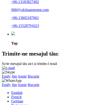
+86-13183827492
008@cdchuangrong.com
+86-13602187661
+86-15528791623
Top
Trimite-ne mesajul tău:
Scrie mesajul tău aici și trimite-l nouă
Emily
Jim
Annie
Bucurie
Emily
Jim
Annie
Bucurie
English
French
German