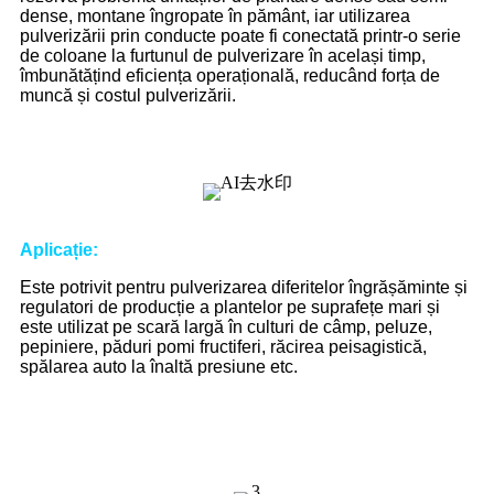
dense, montane îngropate în pământ, iar utilizarea
pulverizării prin conducte poate fi conectată printr-o serie
de coloane la furtunul de pulverizare în același timp,
îmbunătățind eficiența operațională, reducând forța de
muncă și costul pulverizării.
Aplicație
:
Este potrivit pentru pulverizarea diferitelor îngrășăminte și
regulatori de producție a plantelor pe suprafețe mari și
este utilizat pe scară largă în culturi de câmp, peluze,
pepiniere, păduri pomi fructiferi, răcirea peisagistică,
spălarea auto la înaltă presiune etc.