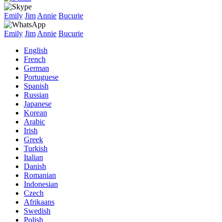
Emily
Jim
Annie
Bucurie
Emily
Jim
Annie
Bucurie
English
French
German
Portuguese
Spanish
Russian
Japanese
Korean
Arabic
Irish
Greek
Turkish
Italian
Danish
Romanian
Indonesian
Czech
Afrikaans
Swedish
Polish