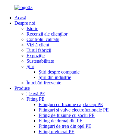
Acasă
Despre noi
Istorie
Recenzii ale clienților
Controlul calității
Vizită client
Turul fabricii
Expoziţie
Sustenabilitate
Ştiri
Știri despre companie
Știri din industrie
Întrebări frecvente
Produse
Țeavă PE
Fiting PE
Fitinguri cu fuziune cap la cap PE
Fitinguri și valve electrofuzionale PE
Fiting de fuziune cu soclu PE
Fiting de drenaj din PE
Fitinguri de tren din oțel PE
Fiting prelucrat PE