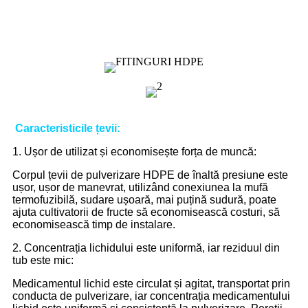
Caracteristicile țevii:
1. Ușor de utilizat și economisește forța de muncă:
Corpul țevii de pulverizare HDPE de înaltă presiune este
ușor, ușor de manevrat, utilizând conexiunea la mufă
termofuzibilă, sudare ușoară, mai puțină sudură, poate
ajuta cultivatorii de fructe să economisească costuri, să
economisească timp de instalare.
2. Concentrația lichidului este uniformă, iar reziduul din
tub este mic:
Medicamentul lichid este circulat și agitat, transportat prin
conducta de pulverizare, iar concentrația medicamentului