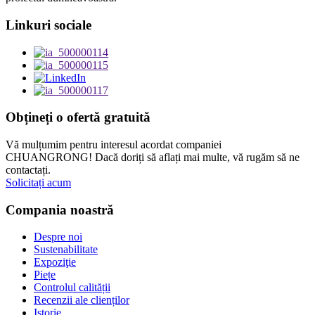
Linkuri sociale
Obțineți o ofertă gratuită
Vă mulțumim pentru interesul acordat companiei
CHUANGRONG! Dacă doriți să aflați mai multe, vă rugăm să ne
contactați.
Solicitați acum
Compania noastră
Despre noi
Sustenabilitate
Expoziţie
Piețe
Controlul calității
Recenzii ale clienților
Istorie