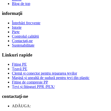
Blog de top
informaţii
Întrebări frecvente
Istorie
Piețe
Controlul calității
Contactaţi-ne
Sustenabilitate
Linkuri rapide
Fiting PE
Țeavă PE
Clemă și conector pentru repararea țevilor
Mașină și unealtă de sudură pentru țevi din plastic
Fiting de compresie PP
Țevi și fitinguri PPR /PEX/
contactaţi-ne
ADĂUGA: