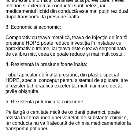
lichid este uniformă și consistentă la pulverizare. Pereții
interiori și exteriori ai conductei sunt netezi, iar
medicamentul lichid din conductă este mai puțin rezidual
după transportul la presiune înaltă.
3. Economic și economic:
Comparativ cu țeava metalică, țeava de injecție de înaltă
presiune HDPE poate reduce investiția în instalare cu
aproximativ o treime, iar țeava este o țeavă serpentinată
de calibru mic, ceea ce poate reduce și mai mult costul.
4. Rezistență la presiune foarte înaltă:
Tubul aplicator de înaltă presiune, din plastic special
HDPE, special conceput pentru sistemul de aplicare, are
o rezistență hidraulică excelentă, mult mai mare decât
țevile obișnuite.
5. Rezistență puternică la coroziune:
Pe lângă o cantitate mică de oxidanți puternici, poate
rezista la coroziunea unei varietăți de substanțe chimice,
iar conducta nu va fi afectată de chimia medicamentelor la
transportul poțiunei.