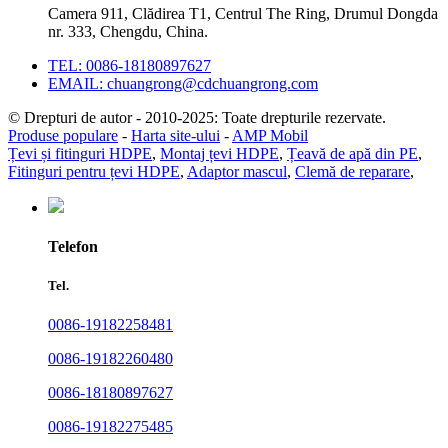
Camera 911, Clădirea T1, Centrul The Ring, Drumul Dongda
nr. 333, Chengdu, China.
TEL: 0086-18180897627
EMAIL: chuangrong@cdchuangrong.com
© Drepturi de autor - 2010-2025: Toate drepturile rezervate.
Produse populare
-
Harta site-ului
-
AMP Mobil
Țevi și fitinguri HDPE
,
Montaj țevi HDPE
,
Țeavă de apă din PE
,
Fitinguri pentru țevi HDPE
,
Adaptor mascul
,
Clemă de reparare
,
Telefon
Tel.
0086-19182258481
0086-19182260480
0086-18180897627
0086-19182275485