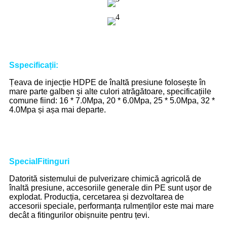
S
specificații
:
Țeava de injecție HDPE de înaltă presiune folosește în
mare parte galben și alte culori atrăgătoare, specificațiile
comune fiind: 16 * 7.0Mpa, 20 * 6.0Mpa, 25 * 5.0Mpa, 32 *
4.0Mpa și așa mai departe.
Special
Fitinguri
Datorită sistemului de pulverizare chimică agricolă de
înaltă presiune, accesoriile generale din PE sunt ușor de
explodat. Producția, cercetarea și dezvoltarea de
accesorii speciale, performanța rulmenților este mai mare
decât a fitingurilor obișnuite pentru țevi.