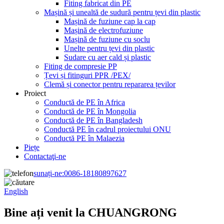
Fiting fabricat din PE
Mașină și unealtă de sudură pentru țevi din plastic
Mașină de fuziune cap la cap
Mașină de electrofuziune
Mașină de fuziune cu soclu
Unelte pentru țevi din plastic
Sudare cu aer cald și plastic
Fiting de compresie PP
Țevi și fitinguri PPR /PEX/
Clemă și conector pentru repararea țevilor
Proiect
Conductă de PE în Africa
Conductă de PE în Mongolia
Conductă de PE în Bangladesh
Conductă PE în cadrul proiectului ONU
Conductă PE în Malaezia
Piețe
Contactaţi-ne
sunați-ne:
0086-18180897627
English
Bine ați venit la CHUANGRONG