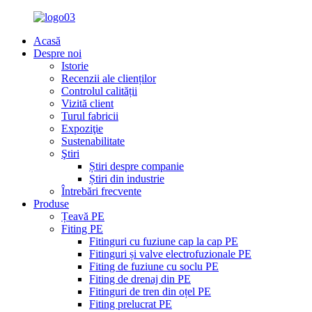
Acasă
Despre noi
Istorie
Recenzii ale clienților
Controlul calității
Vizită client
Turul fabricii
Expoziţie
Sustenabilitate
Ştiri
Știri despre companie
Știri din industrie
Întrebări frecvente
Produse
Țeavă PE
Fiting PE
Fitinguri cu fuziune cap la cap PE
Fitinguri și valve electrofuzionale PE
Fiting de fuziune cu soclu PE
Fiting de drenaj din PE
Fitinguri de tren din oțel PE
Fiting prelucrat PE