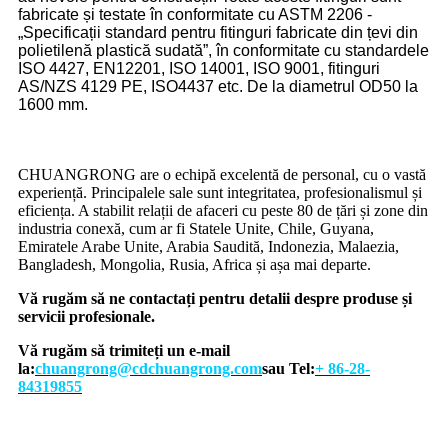
fabricate și testate în conformitate cu ASTM 2206 -
„Specificații standard pentru fitinguri fabricate din țevi din
polietilenă plastică sudată”, în conformitate cu standardele
ISO 4427, EN12201, ISO 14001, ISO 9001, fitinguri
AS/NZS 4129 PE, ISO4437 etc. De la diametrul OD50 la
1600 mm.
CHUANGRONG are o echipă excelentă de personal, cu o vastă
experiență. Principalele sale sunt integritatea, profesionalismul și
eficiența. A stabilit relații de afaceri cu peste 80 de țări și zone din
industria conexă, cum ar fi Statele Unite, Chile, Guyana,
Emiratele Arabe Unite, Arabia Saudită, Indonezia, Malaezia,
Bangladesh, Mongolia, Rusia, Africa și așa mai departe.
Vă rugăm să ne contactați pentru detalii despre produse și
servicii profesionale.
Vă rugăm să trimiteți un e-mail
la:
chuangrong@cdchuangrong.com
sau Tel:
+ 86-28-
84319855