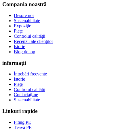
Compania noastră
Despre noi
Sustenabilitate
Expoziţie
Piețe
Controlul calității
Recenzii ale clienților
Istorie
Blog de top
informaţii
Întrebări frecvente
Istorie
Piețe
Controlul calității
Contactaţi-ne
Sustenabilitate
Linkuri rapide
Fiting PE
Țeavă PE