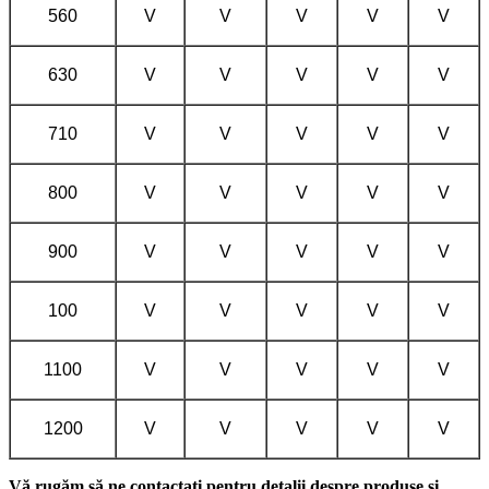
560
V
V
V
V
V
630
V
V
V
V
V
710
V
V
V
V
V
800
V
V
V
V
V
900
V
V
V
V
V
100
V
V
V
V
V
1100
V
V
V
V
V
1200
V
V
V
V
V
Vă rugăm să ne contactați pentru detalii despre produse și