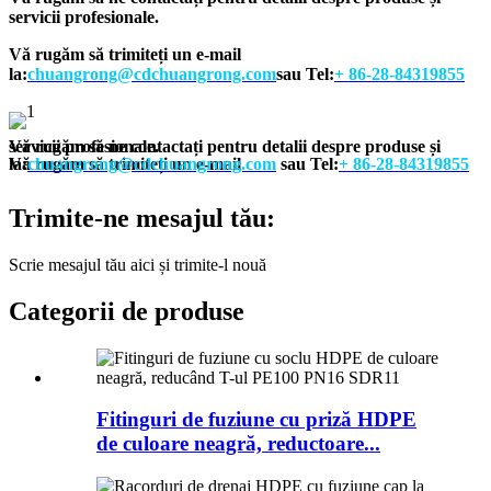
servicii profesionale.
Vă rugăm să trimiteți un e-mail
la:
chuangrong@cdchuangrong.com
sau Tel:
+ 86-28-84319855
Vă rugăm să ne contactați pentru detalii despre produse și servicii profesionale.
Vă rugăm să trimiteți un e-mail la:
chuangrong@cdchuangrong.com
sau Tel:
+ 86-28-84319855
Trimite-ne mesajul tău:
Scrie mesajul tău aici și trimite-l nouă
Categorii de produse
Fitinguri de fuziune cu priză HDPE
de culoare neagră, reductoare...