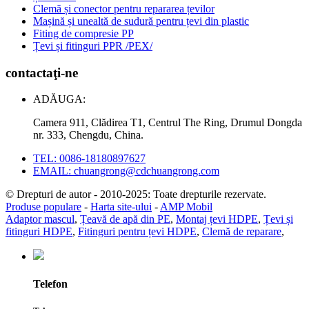
Clemă și conector pentru repararea țevilor
Mașină și unealtă de sudură pentru țevi din plastic
Fiting de compresie PP
Țevi și fitinguri PPR /PEX/
contactaţi-ne
ADĂUGA:
Camera 911, Clădirea T1, Centrul The Ring, Drumul Dongda
nr. 333, Chengdu, China.
TEL: 0086-18180897627
EMAIL: chuangrong@cdchuangrong.com
© Drepturi de autor - 2010-2025: Toate drepturile rezervate.
Produse populare
-
Harta site-ului
-
AMP Mobil
Adaptor mascul
,
Țeavă de apă din PE
,
Montaj țevi HDPE
,
Țevi și
fitinguri HDPE
,
Fitinguri pentru țevi HDPE
,
Clemă de reparare
,
Telefon