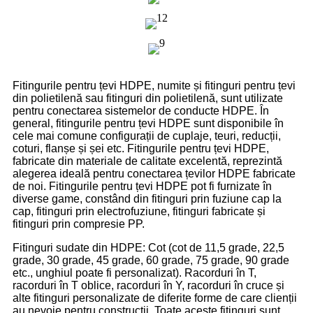
Fitingurile pentru țevi HDPE, numite și fitinguri pentru țevi
din polietilenă sau fitinguri din polietilenă, sunt utilizate
pentru conectarea sistemelor de conducte HDPE. În
general, fitingurile pentru țevi HDPE sunt disponibile în
cele mai comune configurații de cuplaje, teuri, reducții,
coturi, flanșe și șei etc. Fitingurile pentru țevi HDPE,
fabricate din materiale de calitate excelentă, reprezintă
alegerea ideală pentru conectarea țevilor HDPE fabricate
de noi. Fitingurile pentru țevi HDPE pot fi furnizate în
diverse game, constând din fitinguri prin fuziune cap la
cap, fitinguri prin electrofuziune, fitinguri fabricate și
fitinguri prin compresie PP.
Fitinguri sudate din HDPE: Cot (cot de 11,5 grade, 22,5
grade, 30 grade, 45 grade, 60 grade, 75 grade, 90 grade
etc., unghiul poate fi personalizat). Racorduri în T,
racorduri în T oblice, racorduri în Y, racorduri în cruce și
alte fitinguri personalizate de diferite forme de care clienții
au nevoie pentru construcții. Toate aceste fitinguri sunt