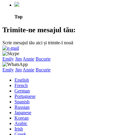
Top
Trimite-ne mesajul tău:
Scrie mesajul tău aici și trimite-l nouă
Emily
Jim
Annie
Bucurie
Emily
Jim
Annie
Bucurie
English
French
German
Portuguese
Spanish
Russian
Japanese
Korean
Arabic
Irish
Greek