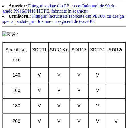
Anterior:
Fitinguri sudate din PE cu cot/îndoitură de 90 de
grade PN16/PN10 HDPE, fabricate în segment
Următorul:
Fitinguri încrucișate fabricate din PE100, cu design
special, sudate prin fuziune cu segment de țeavă PE
Specificații
SDR11
SDR13.6
SDR17
SDR21
SDR26
mm
140
V
V
V
V
160
V
V
V
V
180
V
V
V
V
200
V
V
V
V
V