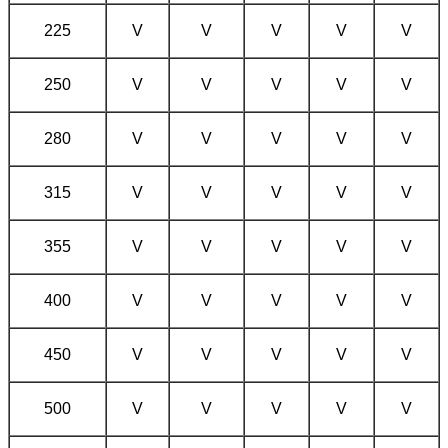
225
V
V
V
V
V
250
V
V
V
V
V
280
V
V
V
V
V
315
V
V
V
V
V
355
V
V
V
V
V
400
V
V
V
V
V
450
V
V
V
V
V
500
V
V
V
V
V