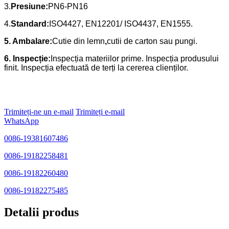
3.
Presiune:
PN6-PN16
4.
Standard:
ISO4427, EN12201/ ISO4437, EN1555.
5. Ambalare:
Cutie din lemn
,
cutii de carton sau pungi.
6. Inspecție:
Inspecția materiilor prime. Inspecția produsului
finit. Inspecția efectuată de terți la cererea clienților.
Trimiteți-ne un e-mail
Trimiteți e-mail
WhatsApp
0086-19381607486
0086-19182258481
0086-19182260480
0086-19182275485
Detalii produs