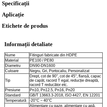
Specificații
Aplicație
Etichete de produs
Informații detaliate
Nume
Fitinguri fabricate din HDPE
Material
PE100 / PE80
Diametru
DN90-DN1600
Culoare
Negru, Gri, Portocaliu, Personalizat
Drept, cot de 90°, cot de 45°, flanșă, capac
Tip
de capăt, racord T egal, reducție dreaptă,
racord T reducător etc.
Presiune
Pn10, Pn12.5, Pn16, Pn20
Standard
GB/T 13663.3-2018, ISO 4427, EN 12201
Temperatură
-20°C ~ 40°C
Alimentare cu gaze, alimentare cu apă,