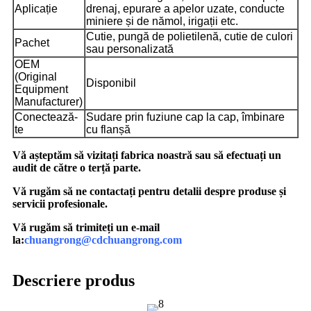
Aplicație
drenaj, epurare a apelor uzate, conducte
miniere și de nămol, irigații etc.
Cutie, pungă de polietilenă, cutie de culori
Pachet
sau personalizată
OEM
(Original
Disponibil
Equipment
Manufacturer)
Conectează-
Sudare prin fuziune cap la cap, îmbinare
te
cu flanșă
Vă așteptăm să vizitați fabrica noastră sau să efectuați un
audit de către o terță parte.
Vă rugăm să ne contactați pentru detalii despre produse și
servicii profesionale.
Vă rugăm să trimiteți un e-mail
la:
chuangrong@cdchuangrong.com
Descriere produs