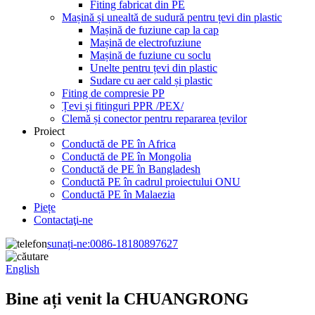
Fiting fabricat din PE
Mașină și unealtă de sudură pentru țevi din plastic
Mașină de fuziune cap la cap
Mașină de electrofuziune
Mașină de fuziune cu soclu
Unelte pentru țevi din plastic
Sudare cu aer cald și plastic
Fiting de compresie PP
Țevi și fitinguri PPR /PEX/
Clemă și conector pentru repararea țevilor
Proiect
Conductă de PE în Africa
Conductă de PE în Mongolia
Conductă de PE în Bangladesh
Conductă PE în cadrul proiectului ONU
Conductă PE în Malaezia
Piețe
Contactaţi-ne
sunați-ne:
0086-18180897627
English
Bine ați venit la CHUANGRONG